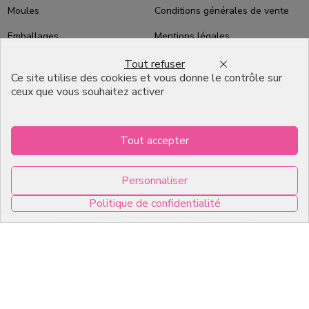
Moules
Conditions générales de vente
Emballages
Mentions légales
Les fêtes
Contact
Tout refuser
Ce site utilise des cookies et vous donne le contrôle sur
Bons plans
ceux que vous souhaitez activer
Qui sommes-nous ?
Packaging Pâtisserie
Tout accepter
Professionnel
Emballage pour Chocolatier
Personnaliser
Professionnel
Politique de confidentialité
English
0
Infos pratiques
7, RUE DU 19 MARS 1962