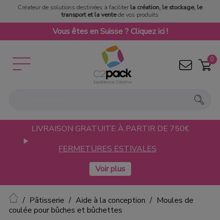
Créateur de solutions destinées à faciliter
la création, le stockage, le
transport et la vente
de vos produits
Vous êtes en Suisse ? Cliquez ici !
0
LIVRAISON GRATUITE À PARTIR DE 750€
FERMETURES ESTIVALES
Accueil
Pâtisserie
Aide à la conception
Moules de
coulée pour bûches et bûchettes