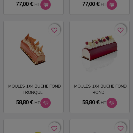
77,00 €
77,00 €
HT
HT
favorite_border
favorite_border
favorite_border
favorite_border
MOULES 1X4 BUCHE FOND
MOULES 1X4 BUCHE FOND
TRONQUE
ROND
58,80 €
58,80 €
HT
HT
favorite_border
favorite_border
favorite_border
favorite_border