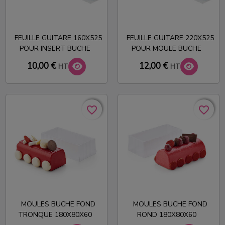
FEUILLE GUITARE 160X525
FEUILLE GUITARE 220X525
POUR INSERT BUCHE
POUR MOULE BUCHE
10,00 €
12,00 €
HT
HT
favorite_border
favorite_border
favorite_border
favorite_border
MOULES BUCHE FOND
MOULES BUCHE FOND
TRONQUE 180X80X60
ROND 180X80X60