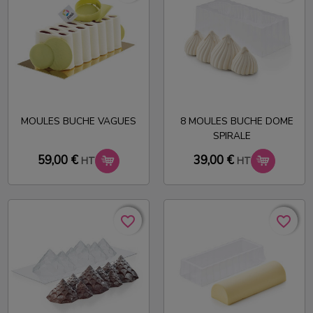
MOULES BUCHE VAGUES
8 MOULES BUCHE DOME
SPIRALE
59,00 €
39,00 €
HT
HT
favorite_border
favorite_border
favorite_border
favorite_border