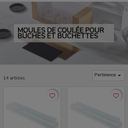
MOULES DE COULÉE POUR
BÛCHES ET BÛCHETTES
Pertinence

14 articles
favorite_border
favorite_border
favorite_border
favorite_border