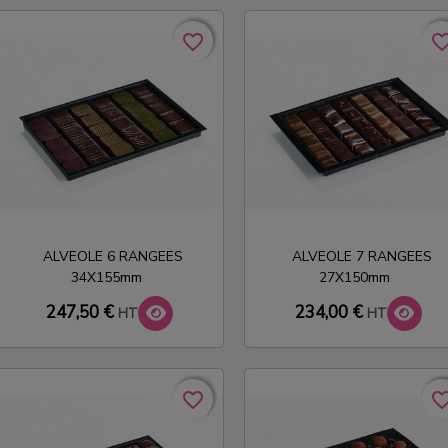
favorite_border
favorite_border
favorite_bo
favorite_bo
ALVEOLE 6 RANGEES
ALVEOLE 7 RANGEES
34X155mm
27X150mm
247,50 €
234,00 €
HT
HT
favorite_border
favorite_border
favorite_bo
favorite_bo