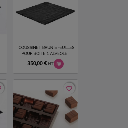
COUSSINET BRUN 5 FEUILLES
POUR BOITE 1 ALVEOLE
350,00 €
HT
rder
rder
favorite_border
favorite_border