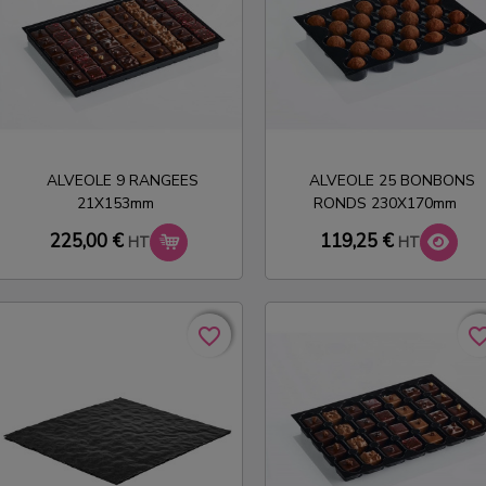
ALVEOLE 9 RANGEES
ALVEOLE 25 BONBONS
21X153mm
RONDS 230X170mm
119,25 €
225,00 €
HT
HT
favorite_border
favorite_border
favorite_bo
favorite_bo