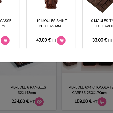
328X253X60mm
234X173X70mm
48,00 €
55,20 €
HT
HT
 CASSE
10 MOULES SAINT
10 MOULES T
 PM
NICOLAS MM
DE L'AVE
favorite_border
favorite_border
favorite_bo
favorite_bo
49,00 €
33,00 €
T
HT
H
ALVEOLE 6 RANGEES
ALVEOLE 6X4 CHOCOLAT
32X148mm
CARRES 230X170mm
234,00 €
159,00 €
HT
HT