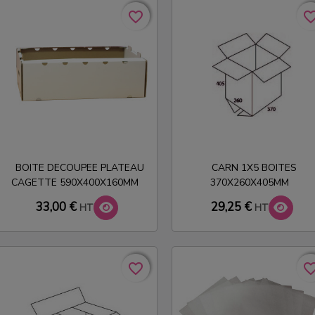
favorite_border
favorite_border
favorite_bo
favorite_bo
BOITE DECOUPEE PLATEAU
CARN 1X5 BOITES
CAGETTE 590X400X160MM
370X260X405MM
33,00 €
29,25 €
HT
HT
favorite_border
favorite_border
favorite_bo
favorite_bo