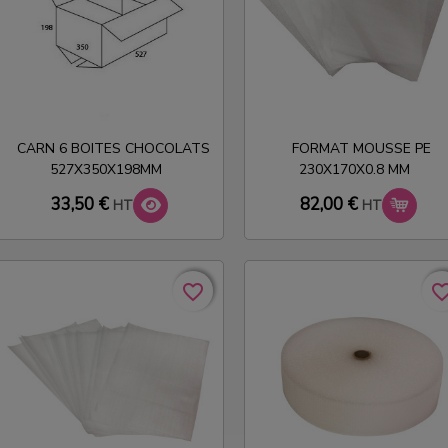
CARN 6 BOITES CHOCOLATS
FORMAT MOUSSE PE
527X350X198MM
230X170X0.8 MM
33,50 €
82,00 €
HT
HT
favorite_border
favorite_border
favorite_bo
favorite_bo