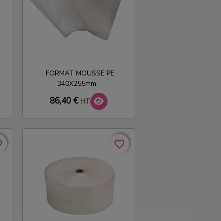
FORMAT MOUSSE PE
340X255mm
86,40 €
HT
rder
rder
favorite_border
favorite_border