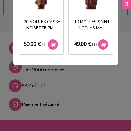
CLIQUEZ ICI !
20 MOULES CASSE
10 MOULES SAINT
NOISETTE PM
NICOLAS MM
T
59,00 €
49,00 €
33
Livraison gratuite dès
HT
HT
750€ HT
Stock permanent :
+ de 2000 références
SAV réactif
Paiement sécurisé