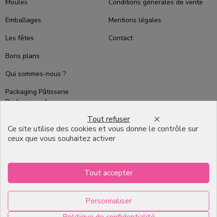
Moules
Conditions générales de vente
Emballages
Mentions légales
Les fêtes
Contact
Bons plans
Qui sommes-nous ?
Packaging Pâtisserie
Professionnel
Tout refuser
Emballage pour Chocolatier
Ce site utilise des cookies et vous donne le contrôle sur
Professionnel
ceux que vous souhaitez activer
English
Infos pratiques
Tout accepter
7, RUE DU 19 MARS 1962
Personnaliser