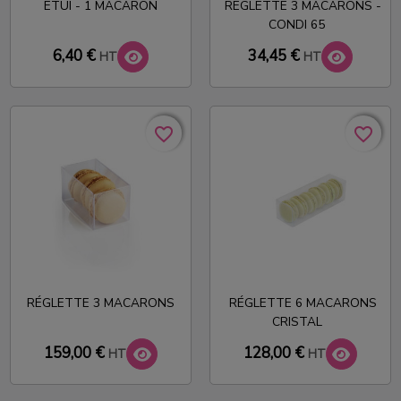
ETUI - 1 MACARON
REGLETTE 3 MACARONS -
CONDI 65
6,40 €
34,45 €
HT
HT
favorite_border
favorite_border
favorite_border
favorite_border
RÉGLETTE 3 MACARONS
RÉGLETTE 6 MACARONS
CRISTAL
159,00 €
128,00 €
HT
HT