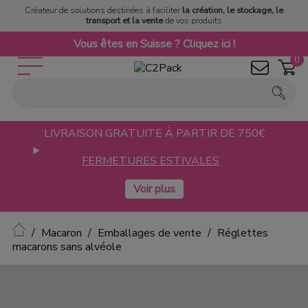
Créateur de solutions destinées à faciliter
la création, le stockage, le
transport et la vente
de vos produits
Vous êtes en Suisse ? Cliquez ici !
0
LIVRAISON GRATUITE À PARTIR DE 750€
FERMETURES ESTIVALES
Accueil
Macaron
Emballages de vente
Réglettes
macarons sans alvéole