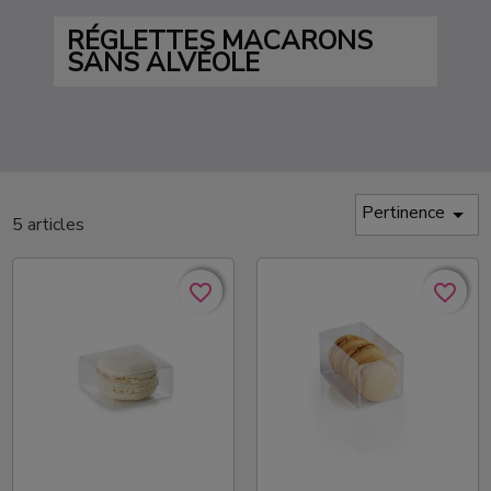
RÉGLETTES MACARONS
SANS ALVÉOLE
Pertinence

5 articles
favorite_border
favorite_border
favorite_border
favorite_border