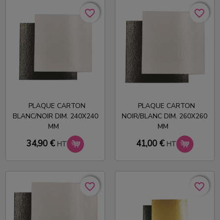
favorite_border
favorite_border
favorite_border
favorite_border
PLAQUE CARTON
PLAQUE CARTON
BLANC/NOIR DIM. 240X240
NOIR/BLANC DIM. 260X260
MM
MM
34,90 €
41,00 €
HT
HT
favorite_border
favorite_border
favorite_border
favorite_border