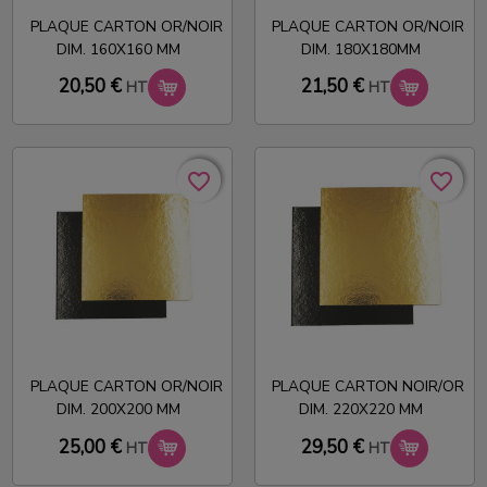
PLAQUE CARTON OR/NOIR
PLAQUE CARTON OR/NOIR
DIM. 160X160 MM
DIM. 180X180MM
20,50 €
21,50 €
HT
HT
favorite_border
favorite_border
favorite_border
favorite_border
PLAQUE CARTON OR/NOIR
PLAQUE CARTON NOIR/OR
DIM. 200X200 MM
DIM. 220X220 MM
25,00 €
29,50 €
HT
HT