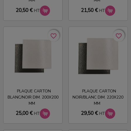
MM
MM
20,50 €
21,50 €
HT
HT
favorite_border
favorite_border
favorite_border
favorite_border
PLAQUE CARTON
PLAQUE CARTON
BLANC/NOIR DIM. 200X200
NOIR/BLANC DIM. 220X220
MM
MM
25,00 €
29,50 €
HT
HT