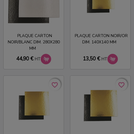
PLAQUE CARTON
PLAQUE CARTON NOIR/OR
NOIR/BLANC DIM. 280X280
DIM. 140X140 MM
MM
44,90 €
13,50 €
HT
HT
favorite_border
favorite_border
favorite_border
favorite_border