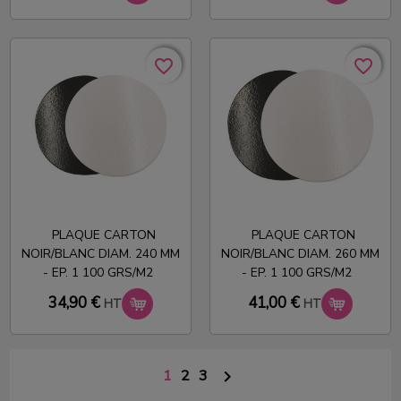
favorite_border
favorite_border
favorite_border
favorite_border
PLAQUE CARTON
PLAQUE CARTON
NOIR/BLANC DIAM. 240 MM
NOIR/BLANC DIAM. 260 MM
- EP. 1 100 GRS/M2
- EP. 1 100 GRS/M2
34,90 €
41,00 €
HT
HT
1
2
3
