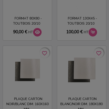
FORMAT 80X80 -
FORMAT 130X45 -
TOUTBOIS 20/10
TOUTBOIS 20/10
90,00 €
100,00 €
HT
HT
favorite_border
favorite_border
favorite_border
favorite_border
PLAQUE CARTON
PLAQUE CARTON
NOIR/BLANC DIM. 160X160
BLANC/NOIR DIM. 180X180