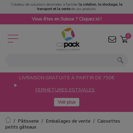
Créateur de solutions destinées à faciliter
la création, le stockage, le
transport et la vente
de vos produits
Vous êtes en Suisse ? Cliquez ici !
0
LIVRAISON GRATUITE À PARTIR DE 750€
FERMETURES ESTIVALES
Accueil
Pâtisserie
Emballages de vente
Caissettes
petits gâteaux