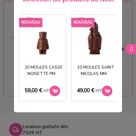
NOUVEAU
NOUVEAU
NOU
favorite_border
favorite_border
favorite_border
favorite_border
favorite_borde
favorite_borde
20 MOULES CASSE
10 MOULES SAINT
NOISETTE PM
NICOLAS MM
T
Besoin de précisions ?
CLIQUEZ ICI !
59,00 €
49,00 €
33
HT
HT
Livraison gratuite dès
750€ HT