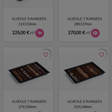
ALVEOLE 9 RANGEES
ALVEOLE 7 RANGEES
21X153mm
28X137mm
270,00 €
225,00 €
HT
HT
favorite_border
favorite_border
favorite_border
favorite_border
ALVEOLE 7 RANGEES
ALVEOLE 6 RANGEES
27X150mm
32X148mm