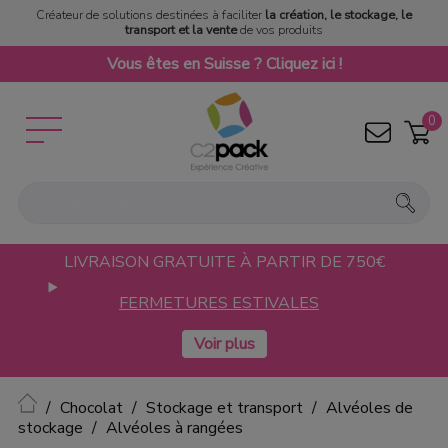
Créateur de solutions destinées à faciliter
la création, le stockage, le
transport et la vente
de vos produits
Vous êtes en Suisse ? Cliquez ici !
0
LIVRAISON GRATUITE À PARTIR DE 750€
FERMETURES ESTIVALES
Accueil
Chocolat
Stockage et transport
Alvéoles de
stockage
Alvéoles à rangées