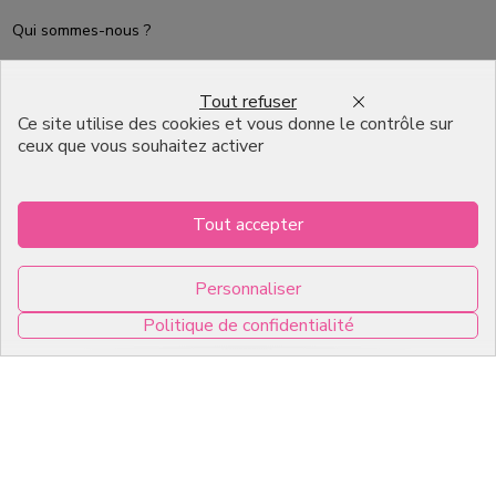
Qui sommes-nous ?
Packaging Pâtisserie
Professionnel
Tout refuser
Ce site utilise des cookies et vous donne le contrôle sur
Emballage pour Chocolatier
ceux que vous souhaitez activer
Professionnel
English
Tout accepter
Infos pratiques
Personnaliser
7, RUE DU 19 MARS 1962
Politique de confidentialité
ZI DE DIJON
0
21600 Longvic