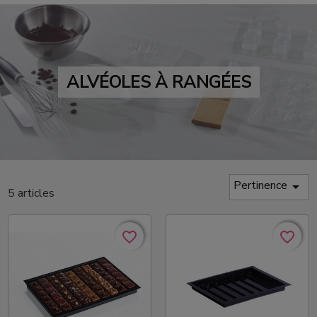
ALVÉOLES À RANGÉES
Pertinence

5 articles
favorite_border
favorite_border
favorite_border
favorite_border