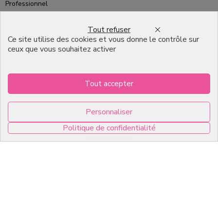
Professionnel
Emballage pour Chocolatier
Tout refuser
Professionnel
Ce site utilise des cookies et vous donne le contrôle sur
ceux que vous souhaitez activer
English
Infos pratiques
Tout accepter
7, RUE DU 19 MARS 1962
Personnaliser
ZI DE DIJON
Politique de confidentialité
21600 Longvic
0
Copyright © 2026 C2Pack -
Tous droits réservés -
Agence web Dijon