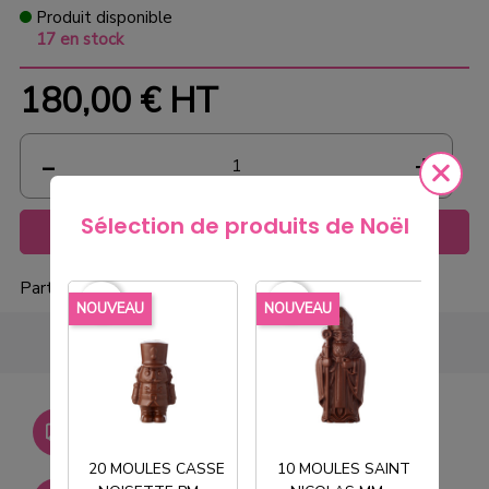
Produit disponible
17 en stock
180,00 €
HT
Sélection de produits de Noël
Ajouter au panier
Partager
favorite_border
favorite_border
favorite_borde
NOUVEAU
NOUVEAU
NOU
Livraison gratuite dès
750€ HT
20 MOULES CASSE
10 MOULES SAINT