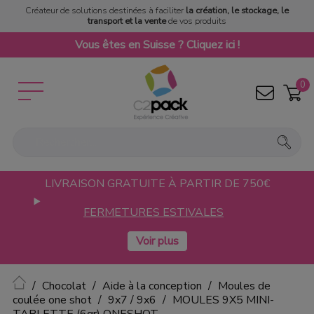
Créateur de solutions destinées à faciliter
la création, le stockage, le
transport et la vente
de vos produits
Vous êtes en Suisse ? Cliquez ici !
0
LIVRAISON GRATUITE À PARTIR DE 750€
FERMETURES ESTIVALES
Accueil
Chocolat
Aide à la conception
Moules de
coulée one shot
9x7 / 9x6
MOULES 9X5 MINI-
TABLETTE (6gr) ONESHOT