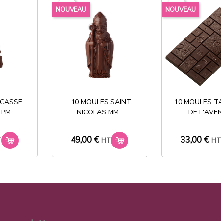
favorite_border
favorite_border
NOUVEAU
NOUVEAU
Partager
Stock permanent :
+ de 2000 références
 CASSE
10 MOULES SAINT
10 MOULES T
 PM
NICOLAS MM
DE L'AVE
49,00 €
33,00 €
T
HT
H