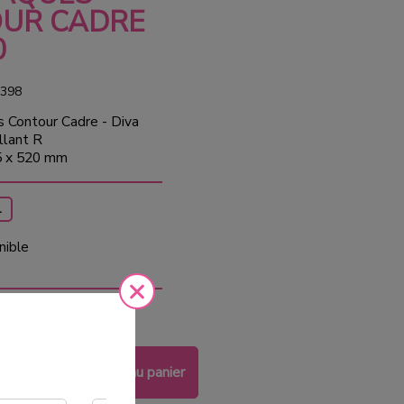
UR CADRE
0
398
s Contour Cadre - Diva
llant R
5 x 520 mm
1
nible
 €
HT
Ajouter au panier