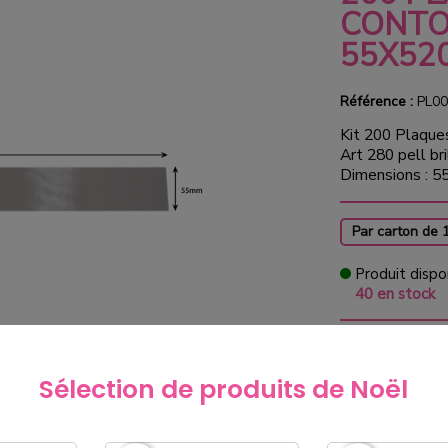
CONTO
55X52
Référence :
PL00
Kit 200 Plaque
Art 280 pell bri
Dimensions : 5
Par carton de 
Produit dispo
40 en stock
49,00
Sélection de produits de Noël