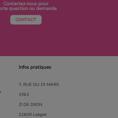
Contactez-nous pour
oute question ou demande
CONTACT
Infos pratiques
7, RUE DU 19 MARS
e
1962
ZI DE DIJON
21600 Longvic