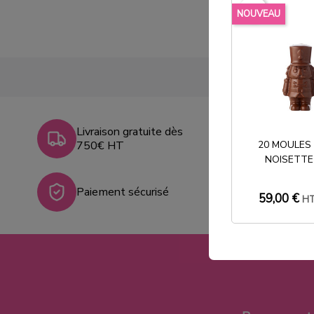
favorite_border
NOUVEAU
Livraison gratuite dès
750€ HT
20 MOULES
NOISETTE
Paiement sécurisé
59,00 €
H