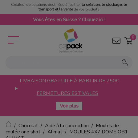
Créateur de solutions destinées à faciliter
la création, le stockage, le
transport et la vente
de vos produits
Vous êtes en Suisse ? Cliquez ici !
0
LIVRAISON GRATUITE À PARTIR DE 750€
FERMETURES ESTIVALES
Accueil
Chocolat
Aide à la conception
Moules de
coulée one shot
Alimat
MOULES 4X7 DOME OB1
ALIMAT