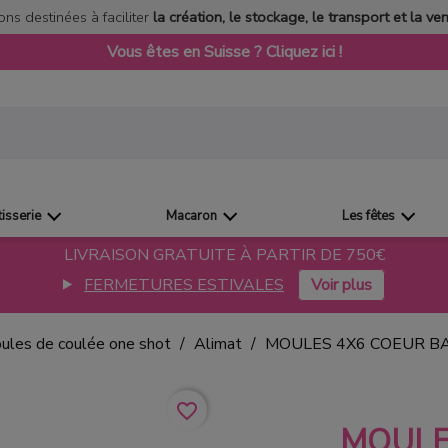
ons destinées à faciliter
la création, le stockage, le transport et la ve
Vous êtes en Suisse ? Cliquez ici !
tisserie
Macaron
Les fêtes
LIVRAISON GRATUITE À PARTIR DE 750€
FERMETURES ESTIVALES
ules de coulée one shot
Alimat
MOULES 4X6 COEUR B
favorite_border
MOULE