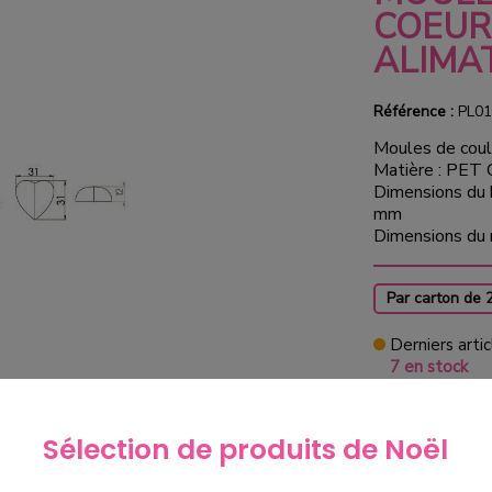
COEUR
ALIMA
Référence :
PL01
Moules de cou
Matière : PET 
Dimensions du 
mm
Dimensions du
Par carton de 
Derniers artic
7 en stock
78,75
Sélection de produits de Noël