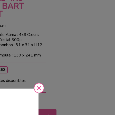
 BART
T
681
lée Alimat 4x6 Cœurs
Cristal 300µ
bonbon : 31 x 31 x H12
 moule : 139 x 241 mm
250
les disponibles
 €
HT