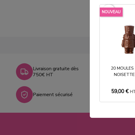
favorite_border
NOUVEAU
Livraison gratuite dès
20 MOULES
750€ HT
NOISETTE
59,00 €
H
Paiement sécurisé