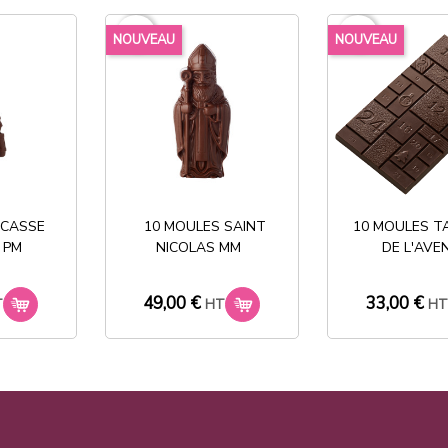
favorite_border
favorite_border
NOUVEAU
NOUVEAU
Partager
Stock permanent :
 CASSE
10 MOULES SAINT
10 MOULES T
+ de 2000 références
 PM
NICOLAS MM
DE L'AVE
49,00 €
33,00 €
T
HT
H