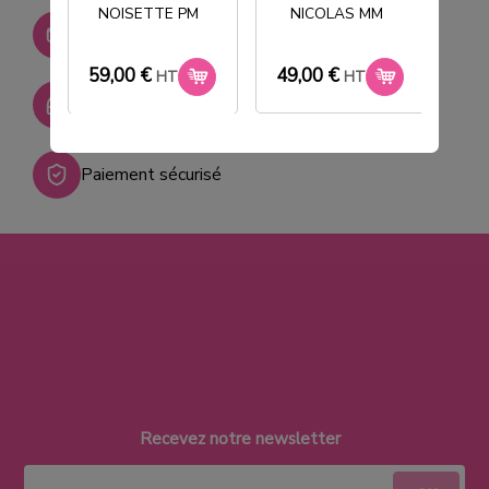
NOISETTE PM
NICOLAS MM
T
Stock permanent :
+ de 2000 références
59,00 €
49,00 €
33
HT
HT
SAV réactif
Paiement sécurisé
Recevez notre newsletter