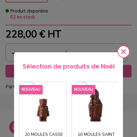
Produit disponible
62 en stock
228,00 €
HT
Sélection de produits de Noël
Ajouter au panier
Partager
favorite_border
favorite_border
favorite_borde
NOUVEAU
NOUVEAU
NOU
Livraison gratuite dès
750€ HT
20 MOULES CASSE
10 MOULES SAINT