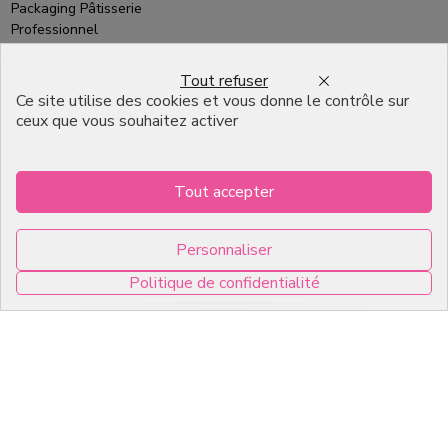
Packaging Pâtisserie
Professionnel
Emballage pour Chocolatier
Tout refuser
Professionnel
Ce site utilise des cookies et vous donne le contrôle sur
ceux que vous souhaitez activer
English
Infos pratiques
Tout accepter
7, RUE DU 19 MARS 1962
Personnaliser
ZI DE DIJON
Politique de confidentialité
21600 Longvic
0
Copyright © 2026 C2Pack -
Tous droits réservés -
Agence web Dijon