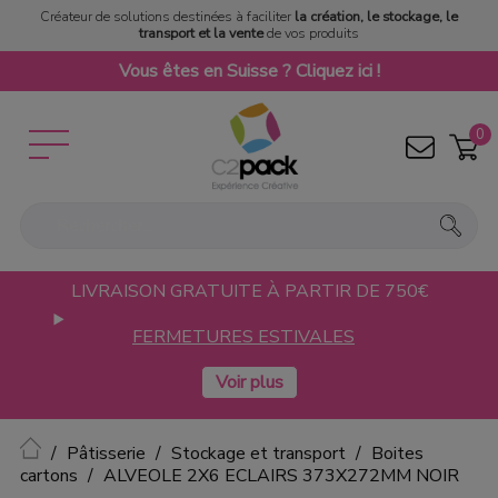
Créateur de solutions destinées à faciliter
la création, le stockage, le
transport et la vente
de vos produits
Vous êtes en Suisse ? Cliquez ici !
0
LIVRAISON GRATUITE À PARTIR DE 750€
FERMETURES ESTIVALES
Accueil
Pâtisserie
Stockage et transport
Boites
cartons
ALVEOLE 2X6 ECLAIRS 373X272MM NOIR