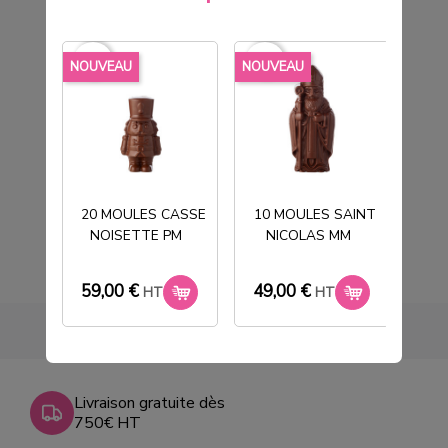
favorite_border
favorite_border
favorite_borde
NOUVEAU
NOUVEAU
NOU
10 MOULES TABLETTE ROSE
33,00 €
HT
20 MOULES CASSE
10 MOULES SAINT
NOISETTE PM
NICOLAS MM
T
59,00 €
49,00 €
33
HT
HT
Livraison gratuite dès
750€ HT