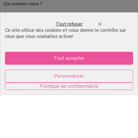
Qui sommes-nous ?
Packaging Pâtisserie
Professionnel
Tout refuser
Ce site utilise des cookies et vous donne le contrôle sur
Emballage pour Chocolatier
ceux que vous souhaitez activer
Professionnel
English
Tout accepter
Infos pratiques
Personnaliser
7, RUE DU 19 MARS 1962
Politique de confidentialité
ZI DE DIJON
0
21600 Longvic