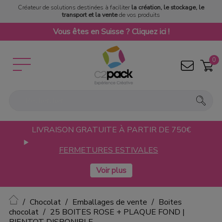
Créateur de solutions destinées à faciliter
la création, le stockage, le
transport et la vente
de vos produits
Vous êtes en Suisse ? Cliquez ici !
0
LIVRAISON GRATUITE À PARTIR DE 750€
FERMETURES ESTIVALES
Accueil
Chocolat
Emballages de vente
Boites
chocolat
25 BOITES ROSE + PLAQUE FOND |
BIENTOT DISPONIBLE