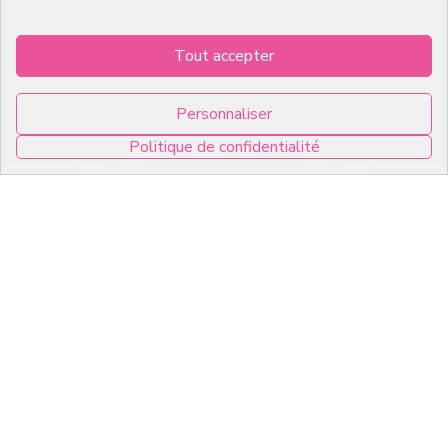
English
Tout accepter
Infos pratiques
Personnaliser
7, RUE DU 19 MARS 1962
Politique de confidentialité
ZI DE DIJON
21600 Longvic
0
Copyright © 2026 C2Pack -
Tous droits réservés -
Agence web Dijon
Panneau de gestion des cookies