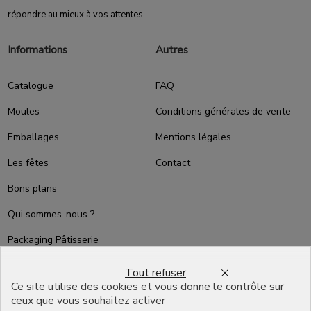
répondre au mieux à vos attentes.
Informations
Autres
Catalogue
FAQ
Moules
Conditions générales de vente
Emballages
Mentions légales
Les fêtes
Contact
Bons plans
Qui sommes-nous ?
Packaging Pâtisserie
Professionnel
Tout refuser
Emballage pour Chocolatier
Ce site utilise des cookies et vous donne le contrôle sur
Professionnel
ceux que vous souhaitez activer