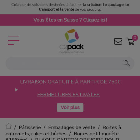
Créateur de solutions destinées à faciliter
la création, le stockage, le
transport et la vente
de vos produits
Vous êtes en Suisse ? Cliquez ici !
0
LIVRAISON GRATUITE À PARTIR DE 750€
FERMETURES ESTIVALES
Accueil
Pâtisserie
Emballages de vente
Boites à
entremets, cakes et bûches
Boites petit modèle
(l198mm)
PLAQUE CARTON OR/NOIRE POUR