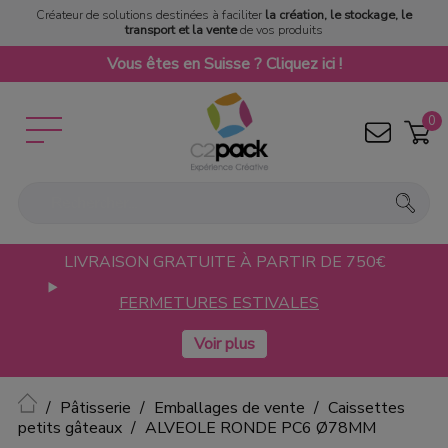
Créateur de solutions destinées à faciliter
la création, le stockage, le
transport et la vente
de vos produits
Vous êtes en Suisse ? Cliquez ici !
0
LIVRAISON GRATUITE À PARTIR DE 750€
FERMETURES ESTIVALES
Accueil
Pâtisserie
Emballages de vente
Caissettes
petits gâteaux
ALVEOLE RONDE PC6 Ø78MM