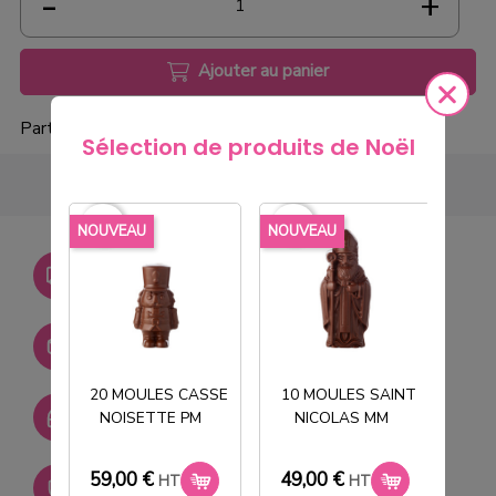
Ajouter au panier
Partager
Sélection de produits de Noël
favorite_border
favorite_border
favorite_borde
NOUVEAU
NOUVEAU
NOU
Livraison gratuite dès
750€ HT
Stock permanent :
+ de 2000 références
20 MOULES CASSE
10 MOULES SAINT
SAV réactif
NOISETTE PM
NICOLAS MM
T
59,00 €
49,00 €
33
HT
HT
Paiement sécurisé