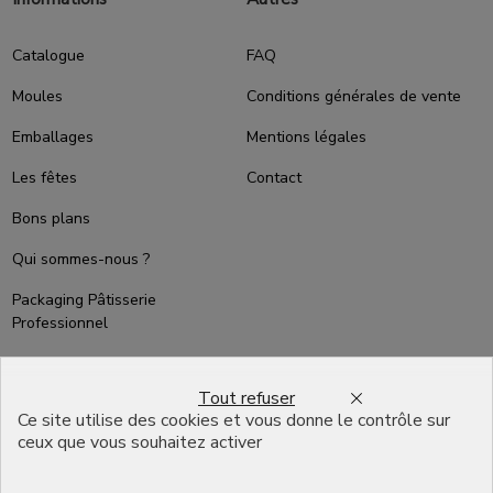
Catalogue
FAQ
Moules
Conditions générales de vente
Emballages
Mentions légales
Les fêtes
Contact
Bons plans
Qui sommes-nous ?
Packaging Pâtisserie
Professionnel
Emballage pour Chocolatier
Professionnel
Tout refuser
Ce site utilise des cookies et vous donne le contrôle sur
English
ceux que vous souhaitez activer
Infos pratiques