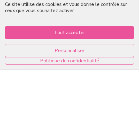
Ce site utilise des cookies et vous donne le contrôle sur
English
ceux que vous souhaitez activer
Infos pratiques
Tout accepter
7, RUE DU 19 MARS 1962
Personnaliser
ZI DE DIJON
Politique de confidentialité
21600 Longvic
0
Copyright © 2026 C2Pack -
Tous droits réservés -
Agence web Dijon
Panneau de gestion des cookies