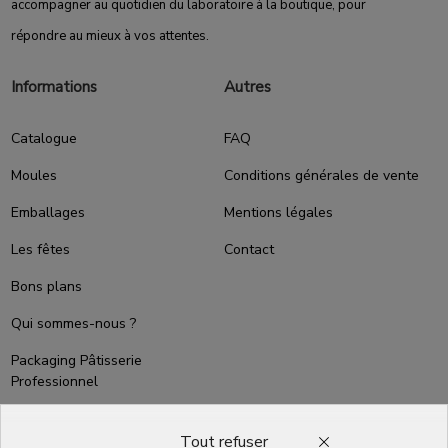
accompagner au quotidien du laboratoire à la boutique, pour
répondre au mieux à vos attentes.
Informations
Autres
Catalogue
FAQ
Moules
Conditions générales de vente
Emballages
Mentions légales
Les fêtes
Contact
Bons plans
Qui sommes-nous ?
Packaging Pâtisserie
Professionnel
Emballage pour Chocolatier
Professionnel
Tout refuser