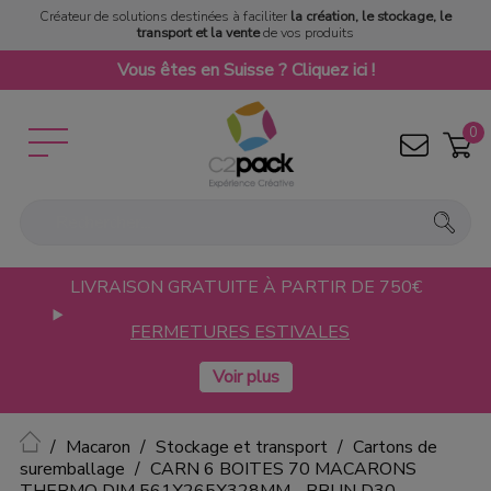
Créateur de solutions destinées à faciliter
la création, le stockage, le
transport et la vente
de vos produits
Vous êtes en Suisse ? Cliquez ici !
0
LIVRAISON GRATUITE À PARTIR DE 750€
FERMETURES ESTIVALES
Accueil
Macaron
Stockage et transport
Cartons de
suremballage
CARN 6 BOITES 70 MACARONS
THERMO DIM 561X265X328MM - BRUN D30-