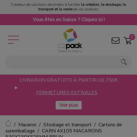
Créateur de solutions destinées à faciliter
la création, le stockage, le
transport et la vente
de vos produits
Vous êtes en Suisse ? Cliquez ici !
0
LIVRAISON GRATUITE À PARTIR DE 750€
FERMETURES ESTIVALES
Accueil
Macaron
Stockage et transport
Cartons de
suremballage
CARN 4X105 MACARONS
530X230X325MM BRUN