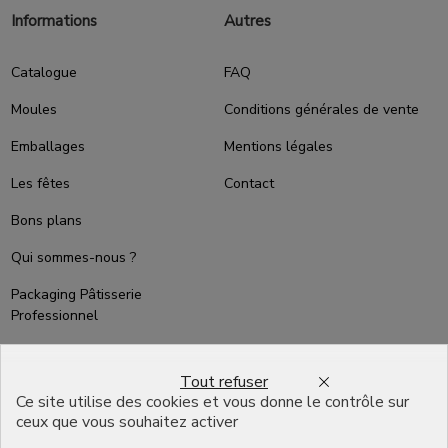
Informations
Autres
Catalogue
FAQ
Moules
Conditions générales de vente
Emballages
Mentions légales
Les fêtes
Contact
Bons plans
Qui sommes-nous ?
Packaging Pâtisserie
Professionnel
Emballage pour Chocolatier
Professionnel
Tout refuser
Ce site utilise des cookies et vous donne le contrôle sur
English
ceux que vous souhaitez activer