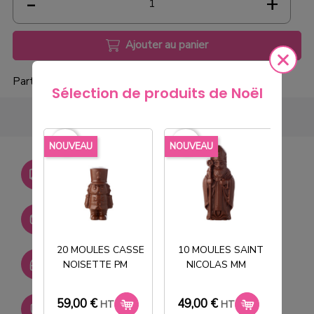
Ajouter au panier
Partager
Sélection de produits de Noël
favorite_border
favorite_border
favorite_borde
NOUVEAU
NOUVEAU
NOU
Livraison gratuite dès
750€ HT
Stock permanent :
+ de 2000 références
20 MOULES CASSE
10 MOULES SAINT
SAV réactif
NOISETTE PM
NICOLAS MM
T
59,00 €
49,00 €
33
HT
HT
Paiement sécurisé