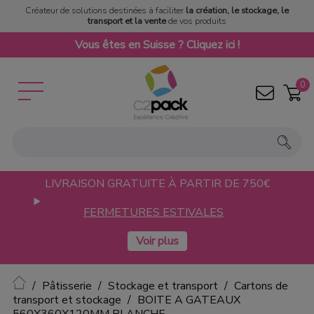
Créateur de solutions destinées à faciliter
la création, le stockage, le
transport et la vente
de vos produits
Vous êtes en Suisse ? Cliquez ici !
0
LIVRAISON GRATUITE À PARTIR DE 750€
FERMETURES ESTIVALES
Accueil
Pâtisserie
Stockage et transport
Cartons de
transport et stockage
BOITE A GATEAUX
560X360X120MM BLANCHE