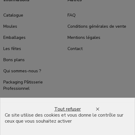
Catalogue
FAQ
Moules
Conditions générales de vente
Emballages
Mentions légales
Les fêtes
Contact
Bons plans
Qui sommes-nous ?
Packaging Pâtisserie
Professionnel
Emballage pour Chocolatier
Professionnel
Tout refuser
Ce site utilise des cookies et vous donne le contrôle sur
English
ceux que vous souhaitez activer
Infos pratiques