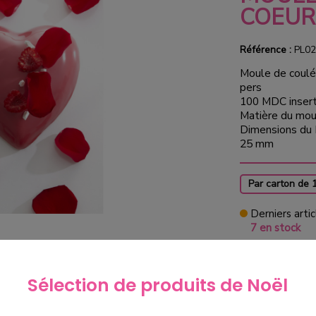
COEUR
Référence :
PL02
Moule de coulé
pers
100 MDC inser
Matière du mou
Dimensions du 
25 mm
Par carton de 
Derniers artic
7 en stock
28,00
Sélection de produits de Noël