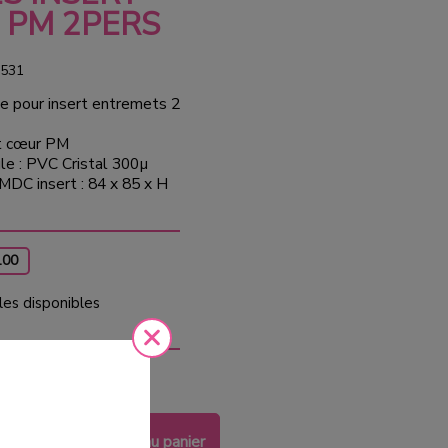
 PM 2PERS
531
e pour insert entremets 2
t cœur PM
le : PVC Cristal 300µ
MDC insert : 84 x 85 x H
100
les disponibles
 €
HT
Ajouter au panier