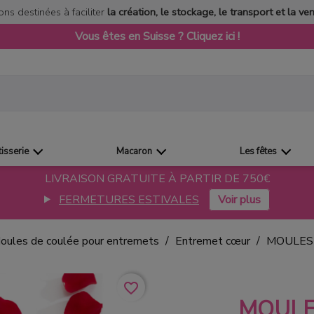
ons destinées à faciliter
la création, le stockage, le transport et la ve
Vous êtes en Suisse ? Cliquez ici !
tisserie
Macaron
Les fêtes
LIVRAISON GRATUITE À PARTIR DE 750€
FERMETURES ESTIVALES
oules de coulée pour entremets
Entremet cœur
MOULES
favorite_border
MOULE