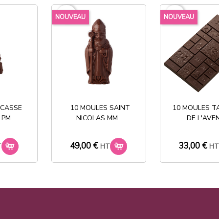
favorite_border
favorite_border
NOUVEAU
NOUVEAU
Partager
Stock permanent :
 CASSE
10 MOULES SAINT
10 MOULES T
+ de 2000 références
 PM
NICOLAS MM
DE L'AVE
49,00 €
33,00 €
T
HT
H