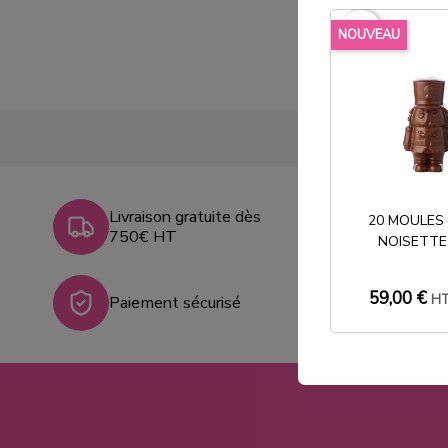
favorite_border
NOUVEAU
Livraison gratuite dès
20 MOULES
750€ HT
NOISETTE
59,00 €
H
Paiement sécurisé