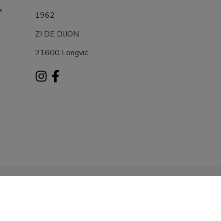
e
1962
ZI DE DIJON
21600 Longvic