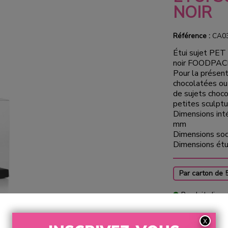
NOIR
Référence :
CA0
Étui sujet PET 
noir FOODPAC
Pour la présent
chocolatées ou
de sujets choco
petites sculptur
Dimensions inté
mm
Dimensions soc
Dimensions étu
Par carton de 
Produit dispo
99 en stock
Sélection de produits de Noël