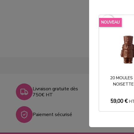
favorite_border
NOUVEAU
20 MOULES
NOISETTE
Livraison gratuite dès
750€ HT
59,00 €
H
Paiement sécurisé