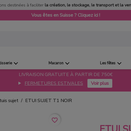
ons destinées à faciliter
la création, le stockage, le transport et la ve
Vous êtes en Suisse ? Cliquez ici !
tisserie
Macaron
Les fêtes
LIVRAISON GRATUITE À PARTIR DE 750€
FERMETURES ESTIVALES
tuis sujet
ETUI SUJET T1 NOIR
favorite_border
ETUI S