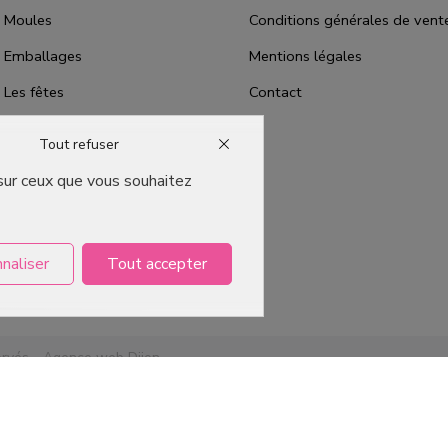
Moules
Conditions générales de vent
Emballages
Mentions légales
Les fêtes
Contact
Bons plans
Tout refuser
Qui sommes-nous ?
 sur ceux que vous souhaitez
Packaging Pâtisserie Professionnel
Emballage pour Chocolatier
Professionnel
naliser
Tout accepter
ervés -
Agence web Dijon