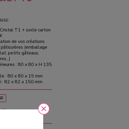
3650
Cristal T1 + socle carton
K
ation de vos créations
 pâtissières (emballage
lat, petits gâteaux,
es...)
rieures : 80 x 80 x H 135
le : 80 x 80 x 15 mm
i : 82 x 82 x 150 mm
50
nible