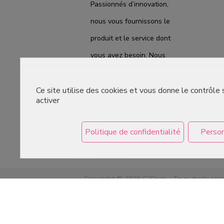
Passionnés d’innovation,
nous vous fournissons le
produit et le service dont
vous avez besoin. Nous
sommes prêts à vous
accompagner au quotidien
Ce site utilise des cookies et vous donne le contrôle
activer
du laboratoire à la
boutique, pour répondre
Politique de confidentialité
Person
au mieux à vos attentes.
Copyright © 2026 C2Pack -
Tous droits rés