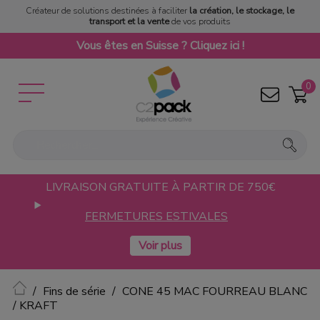
Créateur de solutions destinées à faciliter
la création, le stockage, le
transport et la vente
de vos produits
Vous êtes en Suisse ? Cliquez ici !
0
LIVRAISON GRATUITE À PARTIR DE 750€
FERMETURES ESTIVALES
Accueil
Fins de série
CONE 45 MAC FOURREAU BLANC
/ KRAFT