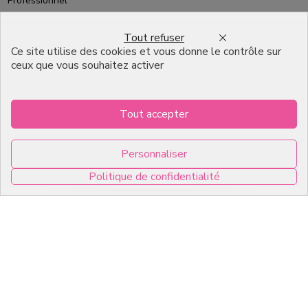
Professionnel
Emballage pour Chocolatier
Tout refuser
Professionnel
Ce site utilise des cookies et vous donne le contrôle sur
ceux que vous souhaitez activer
English
Infos pratiques
Tout accepter
7, RUE DU 19 MARS 1962
Personnaliser
ZI DE DIJON
Politique de confidentialité
21600 Longvic
0
Copyright © 2026 C2Pack -
Tous droits réservés -
Agence web Dijon