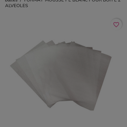
ALVEOLES
favorite_border