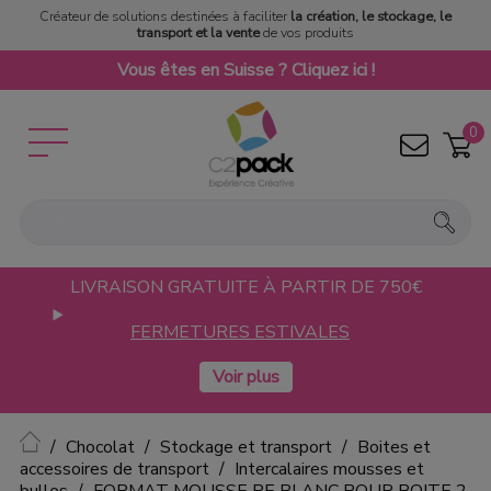
Créateur de solutions destinées à faciliter
la création, le stockage, le
transport et la vente
de vos produits
Vous êtes en Suisse ? Cliquez ici !
0
LIVRAISON GRATUITE À PARTIR DE 750€
FERMETURES ESTIVALES
Accueil
Chocolat
Stockage et transport
Boites et
accessoires de transport
Intercalaires mousses et
bulles
FORMAT MOUSSE PE BLANC POUR BOITE 2