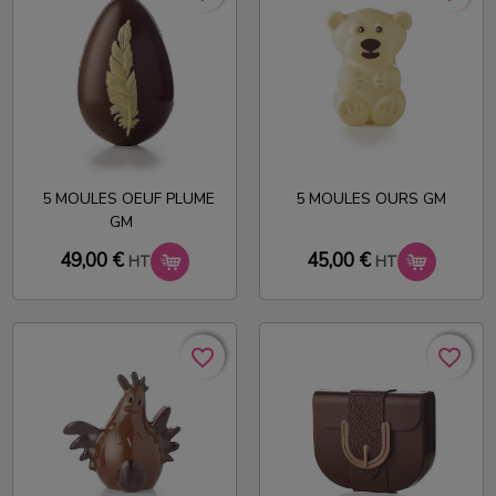
5 MOULES OEUF PLUME
5 MOULES OURS GM
GM
49,00 €
45,00 €
HT
HT
favorite_border
favorite_border
favorite_border
favorite_border