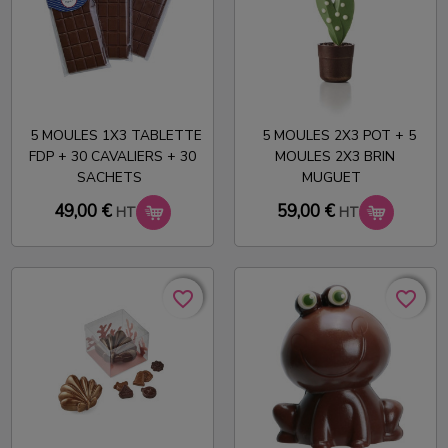
5 MOULES 1X3 TABLETTE
5 MOULES 2X3 POT + 5
FDP + 30 CAVALIERS + 30
MOULES 2X3 BRIN
SACHETS
MUGUET
49,00 €
59,00 €
HT
HT
favorite_border
favorite_border
favorite_border
favorite_border