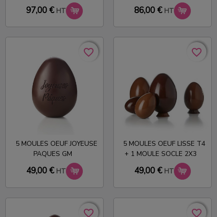
97,00 €
86,00 €
HT
HT
favorite_border
favorite_border
favorite_border
favorite_border
5 MOULES OEUF JOYEUSE
5 MOULES OEUF LISSE T4
PAQUES GM
+ 1 MOULE SOCLE 2X3
49,00 €
49,00 €
HT
HT
favorite_border
favorite_border
favorite_border
favorite_border