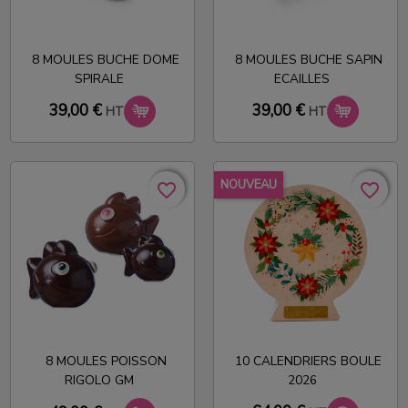
8 MOULES BUCHE DOME
8 MOULES BUCHE SAPIN
SPIRALE
ECAILLES
39,00 €
39,00 €
HT
HT
NOUVEAU
favorite_border
favorite_border
favorite_border
favorite_border
8 MOULES POISSON
10 CALENDRIERS BOULE
RIGOLO GM
2026