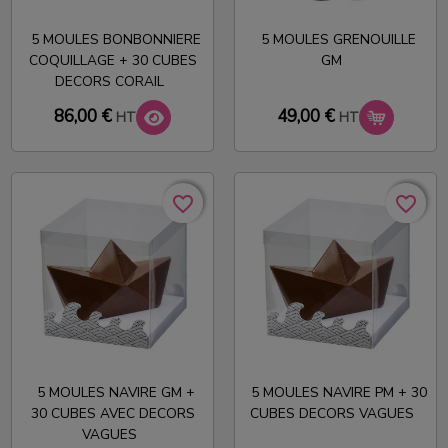
5 MOULES BONBONNIERE
5 MOULES GRENOUILLE
COQUILLAGE + 30 CUBES
GM
DECORS CORAIL
86,00 €
49,00 €
HT
HT
favorite_border
favorite_border
favorite_border
favorite_border
5 MOULES NAVIRE GM +
5 MOULES NAVIRE PM + 30
30 CUBES AVEC DECORS
CUBES DECORS VAGUES
VAGUES