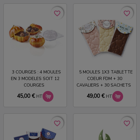
favorite_border
favorite_border
favorite_border
favorite_border
3 COURGES : 4 MOULES
5 MOULES 1X3 TABLETTE
EN 3 MODELES SOIT 12
COEUR FDM + 30
COURGES
CAVALIERS + 30 SACHETS
45,00 €
49,00 €
HT
HT
favorite_border
favorite_border
favorite_border
favorite_border