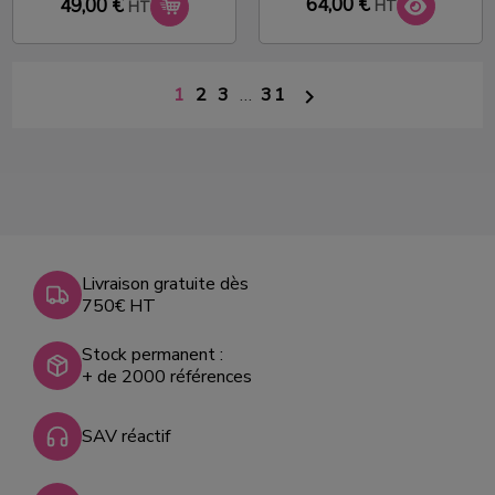
64,00 €
49,00 €
HT
HT
1
2
3
…
31

Livraison gratuite dès
750€ HT
Stock permanent :
+ de 2000 références
SAV réactif