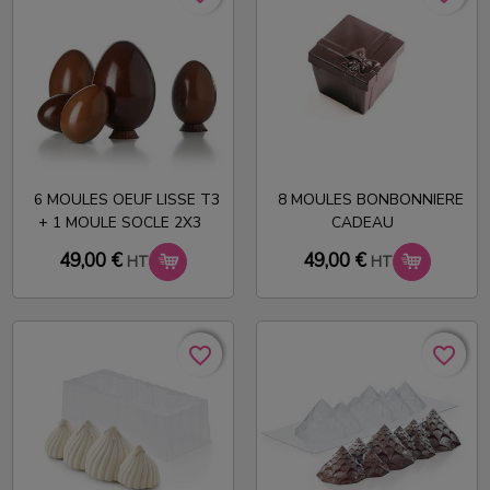
6 MOULES OEUF LISSE T3
8 MOULES BONBONNIERE
+ 1 MOULE SOCLE 2X3
CADEAU
49,00 €
49,00 €
HT
HT
favorite_border
favorite_border
favorite_border
favorite_border