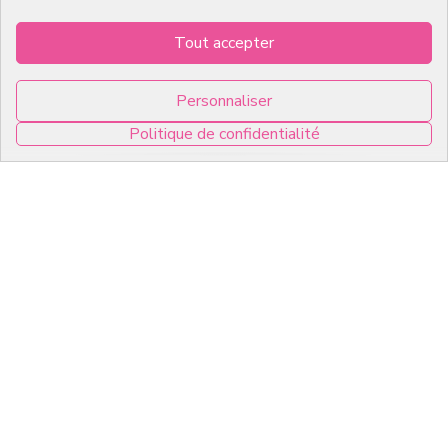
Emballages
Mentions légales
Tout accepter
Les fêtes
Contact
Bons plans
Personnaliser
Qui sommes-nous ?
Politique de confidentialité
Packaging Pâtisserie
Professionnel
0
Emballage pour Chocolatier
Professionnel
English
Infos pratiques
7, RUE DU 19 MARS 1962
ZI DE DIJON