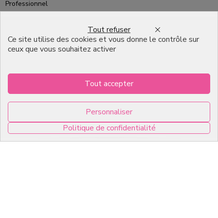
Professionnel
Emballage pour Chocolatier
Tout refuser
Professionnel
Ce site utilise des cookies et vous donne le contrôle sur
ceux que vous souhaitez activer
English
Infos pratiques
Tout accepter
7, RUE DU 19 MARS 1962
Personnaliser
ZI DE DIJON
Politique de confidentialité
21600 Longvic
0
Copyright © 2026 C2Pack -
Tous droits réservés -
Agence web Dijon