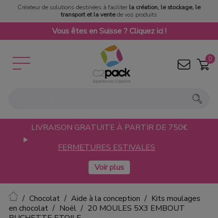
Créateur de solutions destinées à faciliter
la création, le stockage, le
transport et la vente
de vos produits
Vous êtes en Suisse ? Cliquez ici !
0
LIVRAISON GRATUITE À PARTIR DE 750€
FERMETURES ESTIVALES
Accueil
Chocolat
Aide à la conception
Kits moulages
en chocolat
Noël
20 MOULES 5X3 EMBOUT
BUCHETTE ETOILE