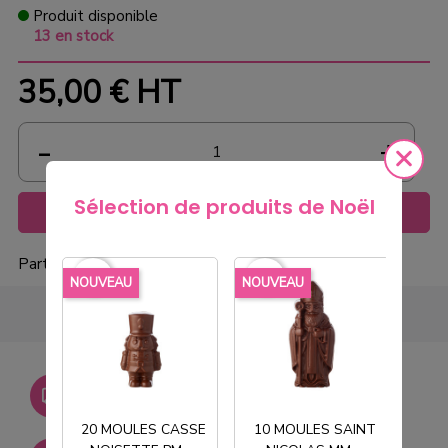
Produit disponible
13 en stock
35,00 €
HT
Sélection de produits de Noël
Ajouter au panier
Partager
favorite_border
favorite_border
favorite_borde
NOUVEAU
NOUVEAU
NOU
Livraison gratuite dès
750€ HT
20 MOULES CASSE
10 MOULES SAINT