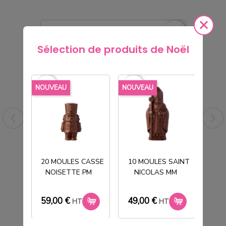
rite_border
favorite_border
Sélection de produits de Noël
favorite_border
favorite_border
favorite_borde
NOUVEAU
NOUVEAU
NOU
20 MOULES CASSE
10 MOULES SAINT
NOISETTE PM
NICOLAS MM
T
 +
TUBE PVC CRISTAL Ø100H120MM
COUVERCLE PERCE - BR
59,00 €
49,00 €
33
212,40 €
HT
HT
HT