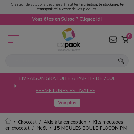
Créateur de solutions destinées à faciliter
la création, le stockage, le
transport et la vente
de vos produits
Vous êtes en Suisse ? Cliquez ici !
0
LIVRAISON GRATUITE À PARTIR DE 750€
FERMETURES ESTIVALES
Accueil
Chocolat
Aide à la conception
Kits moulages
en chocolat
Noël
15 MOULES BOULE FLOCON PM