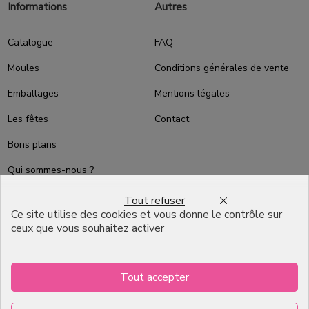
Informations
Autres
Catalogue
FAQ
Moules
Conditions générales de vente
Emballages
Mentions légales
Les fêtes
Contact
Bons plans
Qui sommes-nous ?
Packaging Pâtisserie
Tout refuser
Professionnel
Ce site utilise des cookies et vous donne le contrôle sur
ceux que vous souhaitez activer
Emballage pour Chocolatier
Professionnel
English
Tout accepter
Infos pratiques