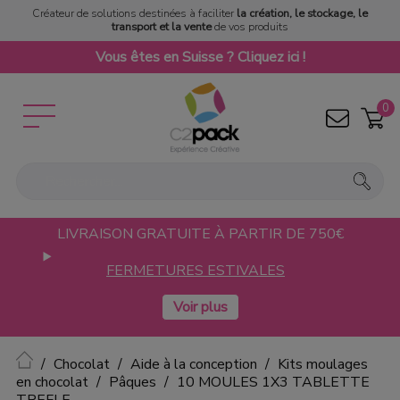
Créateur de solutions destinées à faciliter
la création, le stockage, le
transport et la vente
de vos produits
Vous êtes en Suisse ? Cliquez ici !
0
LIVRAISON GRATUITE À PARTIR DE 750€
FERMETURES ESTIVALES
Accueil
Chocolat
Aide à la conception
Kits moulages
en chocolat
Pâques
10 MOULES 1X3 TABLETTE
TREFLE