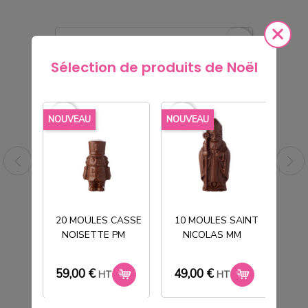
rite_border
favorite_border
Sélection de produits de Noël
favorite_border
favorite_border
favorite_borde
NOUVEAU
NOUVEAU
NOU
20 MOULES CASSE
10 MOULES SAINT
NOISETTE PM
NICOLAS MM
T
SACHET TABLETTE POLYPRO
TRANSPARENT 90X185mm
59,00 €
49,00 €
33
7,40 €
HT
HT
HT