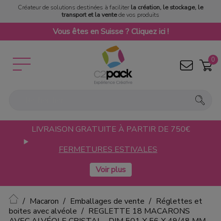
Créateur de solutions destinées à faciliter
la création, le stockage, le
transport et la vente
de vos produits
Vous êtes en Suisse ? Cliquez ici !
0
LIVRAISON GRATUITE À PARTIR DE 750€
FERMETURES ESTIVALES
Accueil
Macaron
Emballages de vente
Réglettes et
boites avec alvéole
REGLETTE 18 MACARONS
AVEC ALVÉOLE CRISTAL - DIM 501 X 56 X 49/48 MM