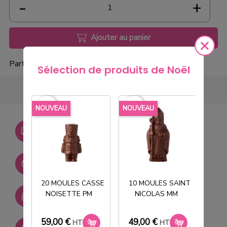
Ajouter au panier
Partager
Sélection de produits de Noël
favorite_border
favorite_border
favorite_borde
NOUVEAU
NOUVEAU
NOU
Livraison gratuite dès
750€ HT
Stock permanent :
+ de 2000 références
20 MOULES CASSE
10 MOULES SAINT
NOISETTE PM
NICOLAS MM
T
SAV réactif
59,00 €
49,00 €
33
HT
HT