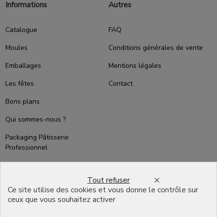
Informations
Autres
Catalogue
FAQ
Moules
Conditions générales de vente
Emballages
Mentions légales
Les fêtes
Contact
Bons plans
Qui sommes-nous ?
Packaging Pâtisserie
Professionnel
Emballage pour Chocolatier
Professionnel
Tout refuser
Ce site utilise des cookies et vous donne le contrôle sur
English
ceux que vous souhaitez activer
Infos pratiques