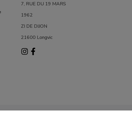
7, RUE DU 19 MARS
e
1962
ZI DE DIJON
21600 Longvic