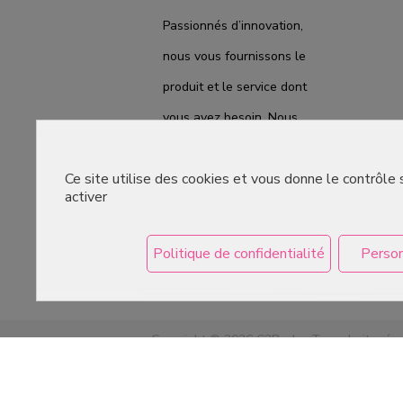
Passionnés d’innovation,
nous vous fournissons le
produit et le service dont
vous avez besoin. Nous
sommes prêts à vous
Ce site utilise des cookies et vous donne le contrôle
accompagner au quotidien
activer
du laboratoire à la
boutique, pour répondre
Politique de confidentialité
Person
au mieux à vos attentes.
Copyright © 2026 C2Pack -
Tous droits rés