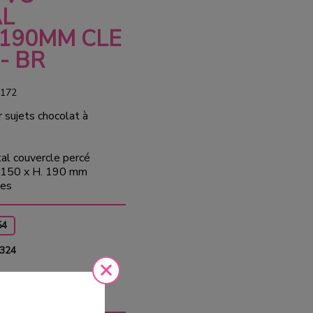
AL
190MM CLE
- BR
172
 sujets chocolat à
al couvercle percé
Ø 150 x H. 190 mm
bes
54
 324
nible