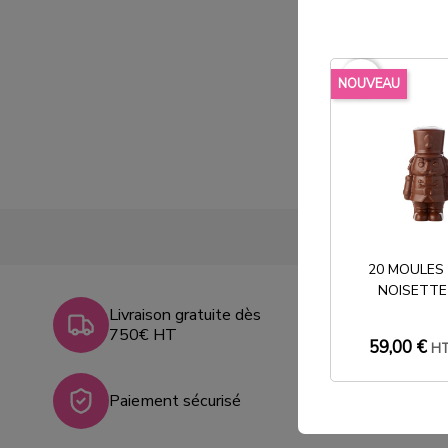
favorite_border
NOUVEAU
20 MOULES
NOISETTE
Livraison gratuite dès
750€ HT
59,00 €
H
Paiement sécurisé