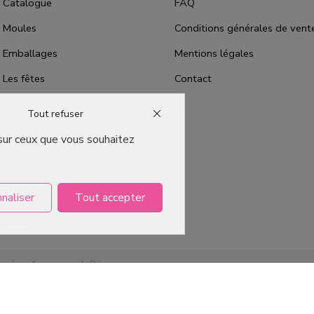
Catalogue
FAQ
Moules
Conditions générales de vent
Emballages
Mentions légales
Les fêtes
Contact
Bons plans
Tout refuser
Qui sommes-nous ?
 sur ceux que vous souhaitez
Packaging Pâtisserie Professionnel
Emballage pour Chocolatier
Professionnel
naliser
Tout accepter
ervés -
Agence web Dijon