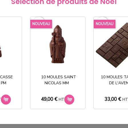
Sélection de produits de Noël
106,9
favorite_border
favorite_border
NOUVEAU
NOUVEAU
Partager
 CASSE
10 MOULES SAINT
10 MOULES T
 PM
NICOLAS MM
DE L'AVE
Stock permanent :
+ de 2000 références
49,00 €
33,00 €
T
HT
H