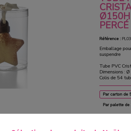
CRIST
Ø150H
PERCÉ 
Référence :
PL03
Emballage pour
suspendre
Tube PVC Crist
Dimensions : 
Colis de 54 tu
Par carton de 
Par palette de
Produit dispo
21 en stock