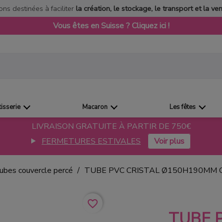
ons destinées à faciliter
la création, le stockage, le transport et la ve
Vous êtes en Suisse ? Cliquez ici !
tisserie
Macaron
Les fêtes
LIVRAISON GRATUITE À PARTIR DE 750€
FERMETURES ESTIVALES
ubes couvercle percé
TUBE PVC CRISTAL Ø150H190MM C
favorite_border
TUBE 