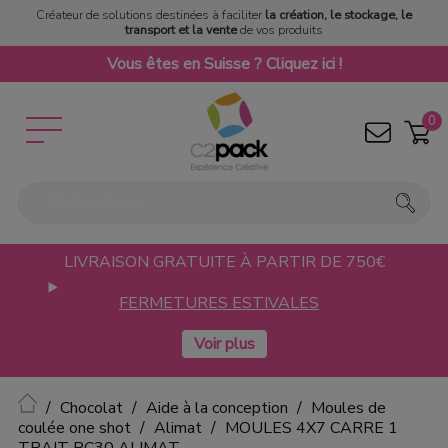
Créateur de solutions destinées à faciliter
la création, le stockage, le
transport et la vente
de vos produits
Vous êtes en Suisse ? Cliquez ici !
0
LIVRAISON GRATUITE À PARTIR DE 750€
FERMETURES ESTIVALES
Accueil
Chocolat
Aide à la conception
Moules de
coulée one shot
Alimat
MOULES 4X7 CARRE 1
TRAIT PC30 ALIMAT