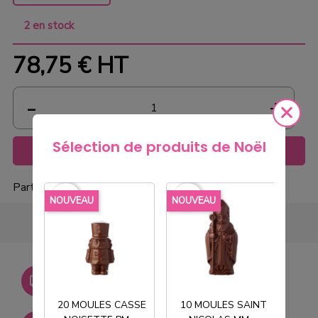
2 en stock
78,75 €
HT
Sélection de produits de Noël
Ajouter au panier
Partager
favorite_border
favorite_border
favorite_borde
NOUVEAU
NOUVEAU
NOU
Livraison gratuite dès
750€ HT
20 MOULES CASSE
10 MOULES SAINT