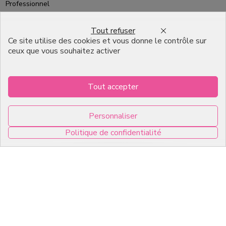
Professionnel
Emballage pour Chocolatier
Tout refuser
Professionnel
Ce site utilise des cookies et vous donne le contrôle sur
ceux que vous souhaitez activer
English
Infos pratiques
Tout accepter
7, RUE DU 19 MARS 1962
Personnaliser
ZI DE DIJON
Politique de confidentialité
21600 Longvic
0
Copyright © 2026 C2Pack -
Tous droits réservés -
Agence web Dijon