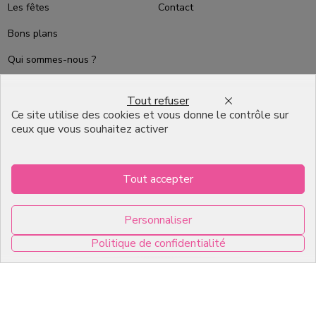
Les fêtes
Contact
Bons plans
Qui sommes-nous ?
Packaging Pâtisserie
Tout refuser
Professionnel
Ce site utilise des cookies et vous donne le contrôle sur
Emballage pour Chocolatier
ceux que vous souhaitez activer
Professionnel
English
Tout accepter
Infos pratiques
Personnaliser
7, RUE DU 19 MARS 1962
Politique de confidentialité
ZI DE DIJON
0
21600 Longvic