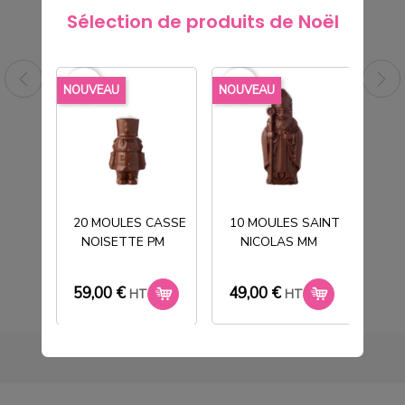
Sélection de produits de Noël
favorite_border
favorite_border
favorite_borde
NOUVEAU
NOUVEAU
NOU
 +
10 MOULES BONBONNIERE COEUR
LOVE + FOND
20 MOULES CASSE
10 MOULES SAINT
49,00 €
HT
NOISETTE PM
NICOLAS MM
T
59,00 €
49,00 €
33
HT
HT