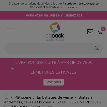
Créateur de solutions destinées à faciliter
la création, le stockage, le
transport et la vente
de vos produits
Vous êtes en Suisse ? Cliquez ici !
0
LIVRAISON GRATUITE À PARTIR DE 750€
FERMETURES ESTIVALES
Accueil
Pâtisserie
Emballages de vente
Boites à
entremets, cakes et bûches
50 BOITES ENTREMETS
COEUR ROUGE KRAFT PM