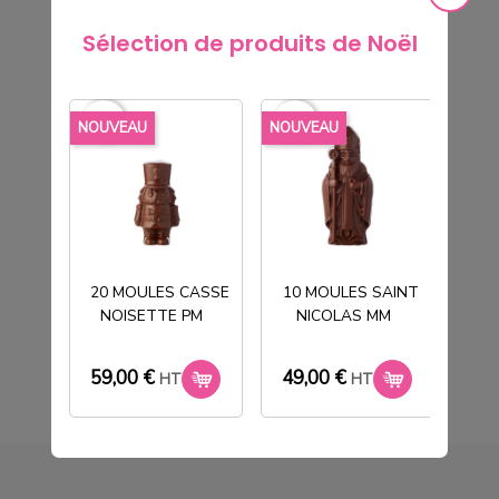
Sélection de produits de Noël
favorite_border
favorite_border
favorite_borde
NOUVEAU
NOUVEAU
NOU
BOITE 2 ALVEOLES BLANCHES
346X234X70mm
20 MOULES CASSE
10 MOULES SAINT
68,00 €
NOISETTE PM
NICOLAS MM
T
HT
59,00 €
49,00 €
33
HT
HT