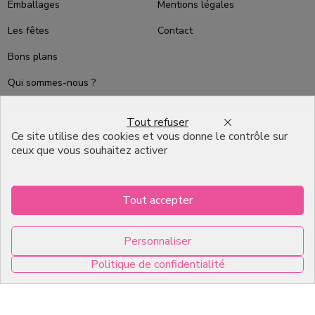
Emballages
Mentions légales
Les fêtes
Contact
Bons plans
Qui sommes-nous ?
Packaging Pâtisserie
Tout refuser
Professionnel
Ce site utilise des cookies et vous donne le contrôle sur
ceux que vous souhaitez activer
Emballage pour Chocolatier
Professionnel
English
Tout accepter
Infos pratiques
Personnaliser
Politique de confidentialité
7, RUE DU 19 MARS 1962
ZI DE DIJON
0