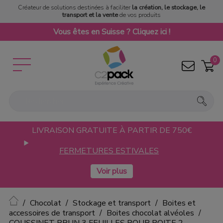
Créateur de solutions destinées à faciliter
la création, le stockage, le
transport et la vente
de vos produits
Vous êtes en Suisse ? Cliquez ici !
0
LIVRAISON GRATUITE À PARTIR DE 750€
FERMETURES ESTIVALES
Accueil
Chocolat
Stockage et transport
Boites et
accessoires de transport
Boites chocolat alvéoles
COUSSINET BRUN 3 FEUILLES POUR BOITE 2