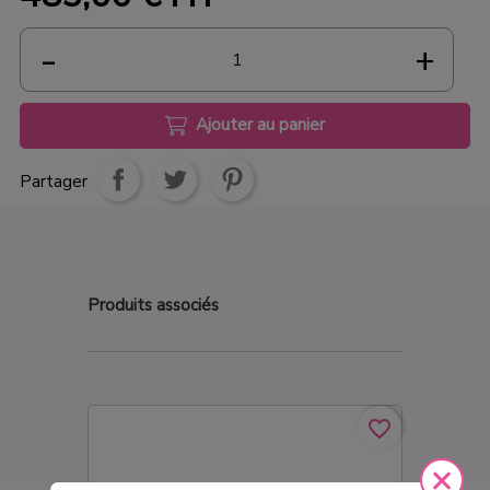
Ajouter au panier
Partager
Produits
associés
favorite_border