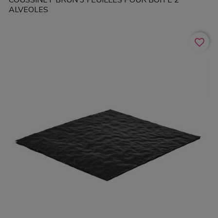
ALVEOLES
favorite_border