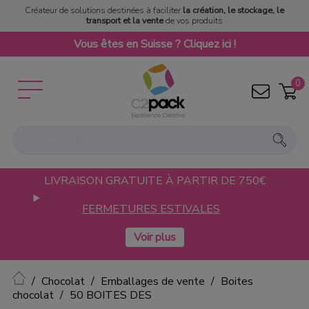
Créateur de solutions destinées à faciliter
la création, le stockage, le
transport et la vente
de vos produits
Vous êtes en Suisse ? Cliquez ici !
0
LIVRAISON GRATUITE À PARTIR DE 750€
FERMETURES ESTIVALES
Accueil
Chocolat
Emballages de vente
Boites
chocolat
50 BOITES DES