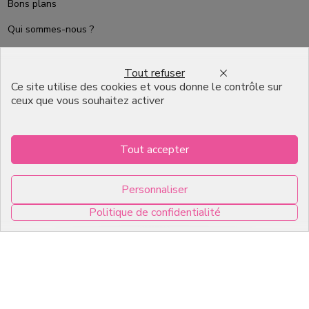
Bons plans
Qui sommes-nous ?
Packaging Pâtisserie
Professionnel
Tout refuser
Ce site utilise des cookies et vous donne le contrôle sur
Emballage pour Chocolatier
ceux que vous souhaitez activer
Professionnel
English
Tout accepter
Infos pratiques
Personnaliser
7, RUE DU 19 MARS 1962
Politique de confidentialité
ZI DE DIJON
0
21600 Longvic