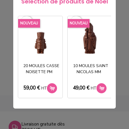
Sélection de produits de Noël
favorite_border
favorite_border
favorite_borde
NOUVEAU
NOUVEAU
NOU
15 MOULES 9X6 FRITURE DES
27,00 €
HT
20 MOULES CASSE
10 MOULES SAINT
NOISETTE PM
NICOLAS MM
T
59,00 €
49,00 €
33
HT
HT
Livraison gratuite dès