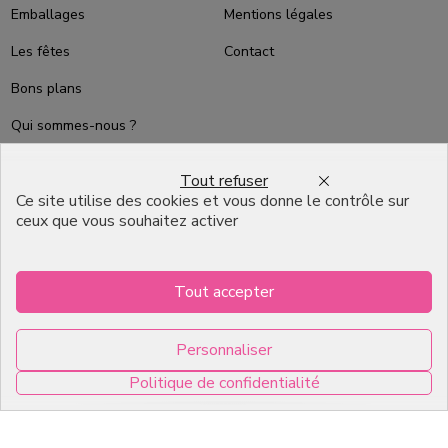
Emballages
Mentions légales
Les fêtes
Contact
Bons plans
Qui sommes-nous ?
Packaging Pâtisserie
Tout refuser
Professionnel
Ce site utilise des cookies et vous donne le contrôle sur
ceux que vous souhaitez activer
Emballage pour Chocolatier
Professionnel
English
Tout accepter
Infos pratiques
Personnaliser
Politique de confidentialité
7, RUE DU 19 MARS 1962
ZI DE DIJON
0