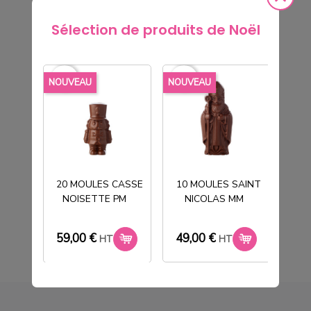
Sélection de produits de Noël
favorite_border
favorite_border
favorite_borde
NOUVEAU
NOUVEAU
NOU
10 MOULES 1X2 TABLETTE ROI
COEUR
20 MOULES CASSE
10 MOULES SAINT
NOISETTE PM
NICOLAS MM
T
33,00 €
HT
59,00 €
49,00 €
33
HT
HT