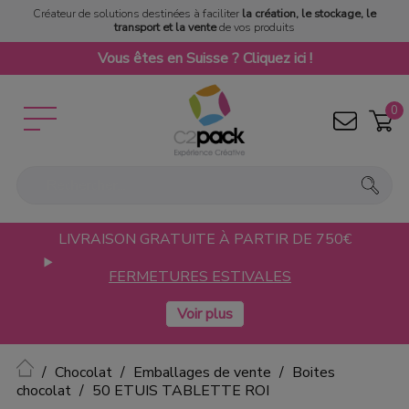
Créateur de solutions destinées à faciliter
la création, le stockage, le
transport et la vente
de vos produits
Vous êtes en Suisse ? Cliquez ici !
0
LIVRAISON GRATUITE À PARTIR DE 750€
FERMETURES ESTIVALES
Accueil
Chocolat
Emballages de vente
Boites
chocolat
50 ETUIS TABLETTE ROI