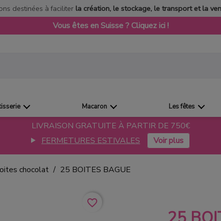
ons destinées à faciliter
la création, le stockage, le transport et la ve
Vous êtes en Suisse ? Cliquez ici !
tisserie
Macaron
Les fêtes
LIVRAISON GRATUITE À PARTIR DE 750€
FERMETURES ESTIVALES
oites chocolat
25 BOITES BAGUE
favorite_border
25 BO