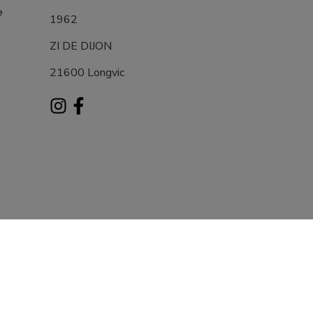
e
1962
ZI DE DIJON
21600 Longvic