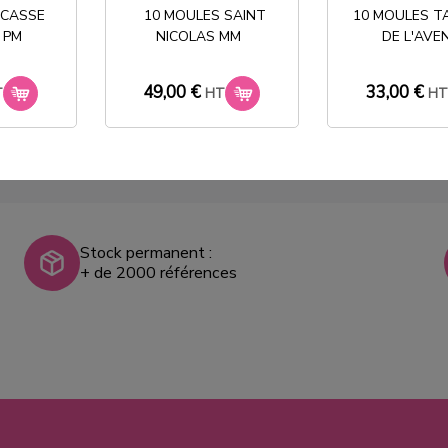
 CASSE
10 MOULES SAINT
10 MOULES T
59,00 €
HT
 PM
NICOLAS MM
DE L'AVE
49,00 €
33,00 €
T
HT
H
Stock permanent :
+ de 2000 références