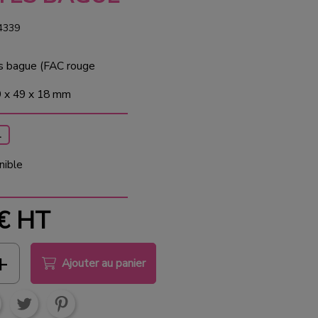
4339
es bague (FAC rouge
9 x 49 x 18 mm
1
nible
 €
HT
Ajouter au panier