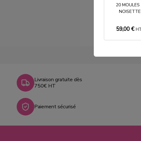
20 MOULES
NOISETTE
59,00 €
H
Livraison gratuite dès
750€ HT
Paiement sécurisé