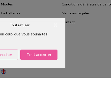
Moules
Conditions générales de vent
Emballages
Mentions légales
Les fêtes
Contact
Tout refuser
Bons plans
 sur ceux que vous souhaitez
Qui sommes-nous ?
Packaging Pâtisserie Professionnel
naliser
Tout accepter
Emballage pour Chocolatier
Professionnel
ervés -
Agence web Dijon