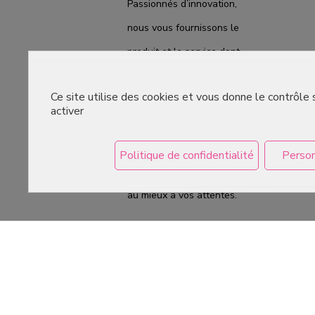
Passionnés d’innovation,
nous vous fournissons le
produit et le service dont
vous avez besoin. Nous
Ce site utilise des cookies et vous donne le contrôle
sommes prêts à vous
activer
accompagner au quotidien
du laboratoire à la
Politique de confidentialité
Person
boutique, pour répondre
au mieux à vos attentes.
Copyright © 2026 C2Pack -
Tous droits rés