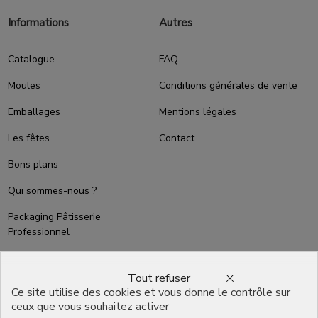
Informations
Autres
Catalogue
FAQ
Moules
Conditions générales de vente
Emballages
Mentions légales
Les fêtes
Contact
Bons plans
Qui sommes-nous ?
Packaging Pâtisserie
Professionnel
Emballage pour Chocolatier
Professionnel
Tout refuser
Ce site utilise des cookies et vous donne le contrôle sur
English
ceux que vous souhaitez activer