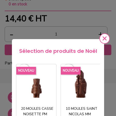
0 en stock
14,40 €
HT
Ajouter au panier
Sélection de produits de Noël
Partager
favorite_border
favorite_border
favorite_borde
NOUVEAU
NOUVEAU
NOU
Livraison gratuite dès
750€ HT
20 MOULES CASSE
10 MOULES SAINT
Stock permanent :
NOISETTE PM
NICOLAS MM
T