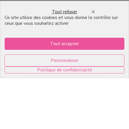
Emballage pour Chocolatier
Tout refuser
Professionnel
Ce site utilise des cookies et vous donne le contrôle sur
ceux que vous souhaitez activer
English
Infos pratiques
Tout accepter
7, RUE DU 19 MARS 1962
Personnaliser
ZI DE DIJON
Politique de confidentialité
21600 Longvic
0
Copyright © 2026 C2Pack -
Tous droits réservés -
Agence web Dijon