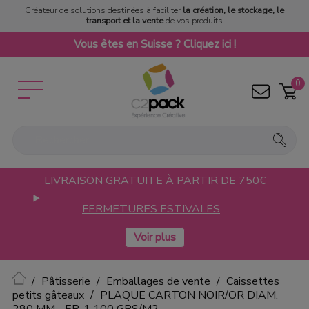
Créateur de solutions destinées à faciliter
la création, le stockage, le
transport et la vente
de vos produits
Vous êtes en Suisse ? Cliquez ici !
0
LIVRAISON GRATUITE À PARTIR DE 750€
FERMETURES ESTIVALES
Accueil
Pâtisserie
Emballages de vente
Caissettes
petits gâteaux
PLAQUE CARTON NOIR/OR DIAM.
280 MM - EP. 1 100 GRS/M2