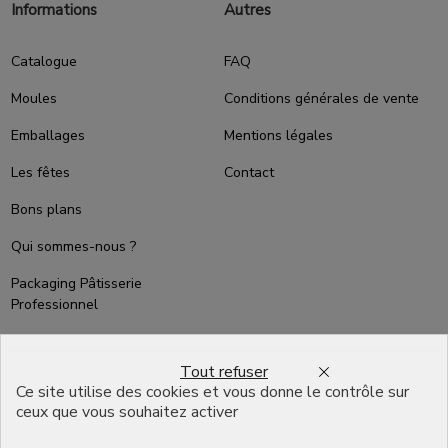
Informations
Autres
Catalogue
FAQ
Moules
Conditions générales de vente
Emballages
Mentions légales
Les fêtes
Contact
Bons plans
Qui sommes-nous ?
Packaging Pâtisserie
Professionnel
Emballage pour Chocolatier
Professionnel
Tout refuser
Ce site utilise des cookies et vous donne le contrôle sur
English
ceux que vous souhaitez activer
Infos pratiques