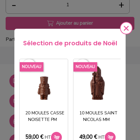
Ajouter au panier
Partager
Sélection de produits de Noël
favorite_border
favorite_border
favorite_borde
NOUVEAU
NOUVEAU
NOU
Livraison gratuite dès
750€ HT
Stock permanent :
+ de 2000 références
20 MOULES CASSE
10 MOULES SAINT
NOISETTE PM
NICOLAS MM
T
SAV réactif
59,00 €
49,00 €
33
HT
HT