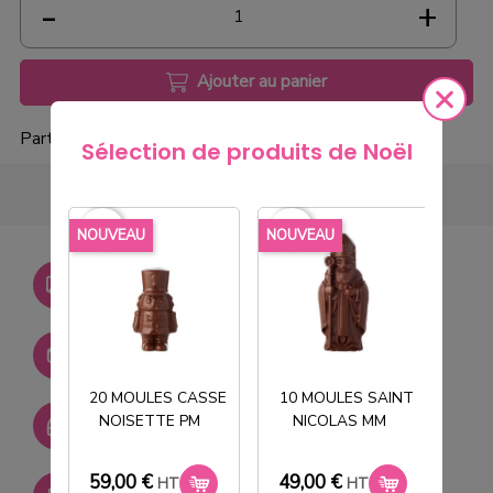
Ajouter au panier
Partager
Sélection de produits de Noël
favorite_border
favorite_border
favorite_borde
NOUVEAU
NOUVEAU
NOU
Livraison gratuite dès
750€ HT
Stock permanent :
+ de 2000 références
20 MOULES CASSE
10 MOULES SAINT
NOISETTE PM
NICOLAS MM
T
SAV réactif
59,00 €
49,00 €
33
HT
HT