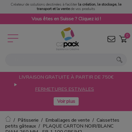
Créateur de solutions destinées à faciliter
la création, le stockage, le
transport et la vente
de vos produits
Vous êtes en Suisse ? Cliquez ici !
0
LIVRAISON GRATUITE À PARTIR DE 750€
FERMETURES ESTIVALES
Accueil
Pâtisserie
Emballages de vente
Caissettes
petits gâteaux
PLAQUE CARTON NOIR/BLANC
DIAM. 260 MM - EP. 1 100 GRS/M2