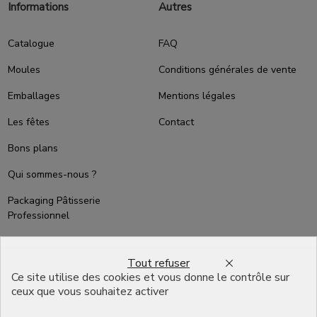
Informations
Autres
Catalogue
FAQ
Moules
Conditions générales de vente
Emballages
Mentions légales
Les fêtes
Contact
Bons plans
Qui sommes-nous ?
Packaging Pâtisserie
Professionnel
Emballage pour Chocolatier
Professionnel
Tout refuser
Ce site utilise des cookies et vous donne le contrôle sur
English
ceux que vous souhaitez activer
Infos pratiques