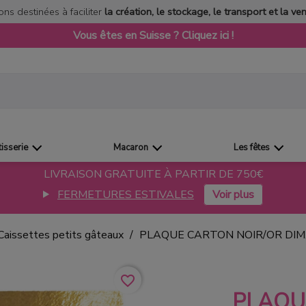
ons destinées à faciliter
la création, le stockage, le transport et la ve
Vous êtes en Suisse ? Cliquez ici !
tisserie
Macaron
Les fêtes
LIVRAISON GRATUITE À PARTIR DE 750€
FERMETURES ESTIVALES
Caissettes petits gâteaux
PLAQUE CARTON NOIR/OR DIM
favorite_border
PLAQU