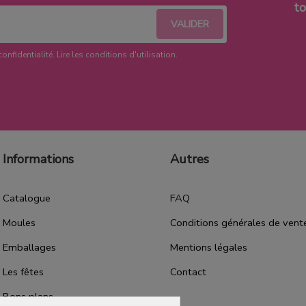
t
confidentialité.
Lire les conditions d'utilisation
.
Informations
Autres
Catalogue
FAQ
Moules
Conditions générales de vent
Emballages
Mentions légales
Les fêtes
Contact
Bons plans