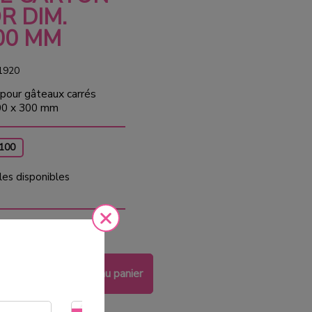
R DIM.
00 MM
1920
 pour gâteaux carrés
00 x 300 mm
 100
les disponibles
 €
HT
Ajouter au panier