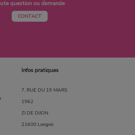
oute question ou demande
CONTACT
Infos pratiques
7, RUE DU 19 MARS
e
1962
ZI DE DIJON
21600 Longvic