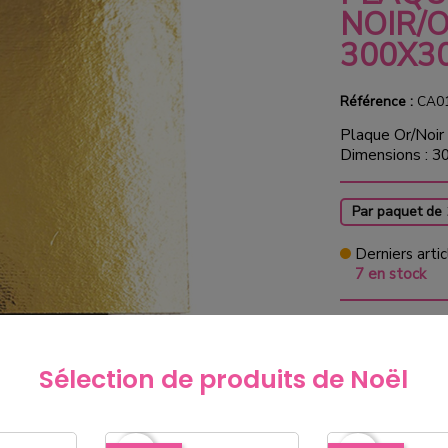
NOIR/O
300X3
Référence :
CA0
Plaque Or/Noir
Dimensions : 3
Par paquet de
Derniers artic
7 en stock
56,90
Sélection de produits de Noël