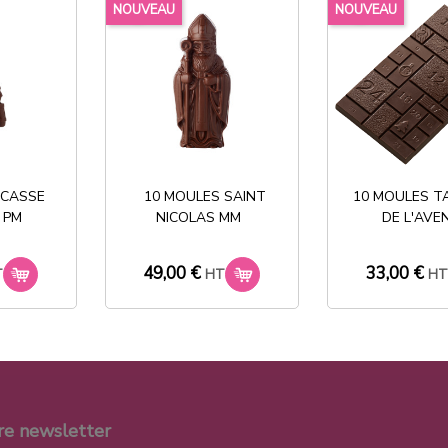
Partager
favorite_border
favorite_border
NOUVEAU
NOUVEAU
Stock permanent :
+ de 2000 références
 CASSE
10 MOULES SAINT
10 MOULES T
 PM
NICOLAS MM
DE L'AVE
49,00 €
33,00 €
T
HT
H
re newsletter