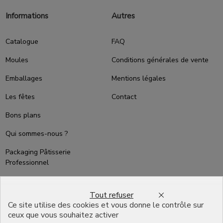
Informations
Autres
Catalogue
FAQ
Moules
Conditions générales de vente
Emballages
Mentions légales
Les fêtes
Contact
Bons plans
Qui sommes-nous ?
Packaging Pâtisserie
Professionnel
Emballage pour Chocolatier
Professionnel
Tout refuser
Ce site utilise des cookies et vous donne le contrôle sur
English
ceux que vous souhaitez activer