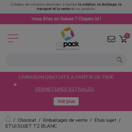
Créateur de solutions destinées à faciliter
la création, le stockage, le
transport et la vente
de vos produits
Vous êtes en Suisse ? Cliquez ici !
0
LIVRAISON GRATUITE À PARTIR DE 750€
FERMETURES ESTIVALES
Accueil
Chocolat
Emballages de vente
Étuis sujet
ETUI SUJET T2 BLANC