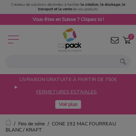
Créateur de solutions destinées à faciliter
la création, le stockage, le
transport et la vente
de vos produits
Vous êtes en Suisse ? Cliquez ici !
0
LIVRAISON GRATUITE À PARTIR DE 750€
FERMETURES ESTIVALES
Accueil
Fins de série
CONE 192 MAC FOURREAU
BLANC / KRAFT