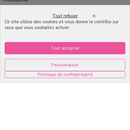
Professionnel
Emballage pour Chocolatier
Tout refuser
Professionnel
Ce site utilise des cookies et vous donne le contrôle sur
ceux que vous souhaitez activer
English
Infos pratiques
Tout accepter
7, RUE DU 19 MARS 1962
Personnaliser
ZI DE DIJON
Politique de confidentialité
21600 Longvic
0
Copyright © 2026 C2Pack -
Tous droits réservés -
Agence web Dijon