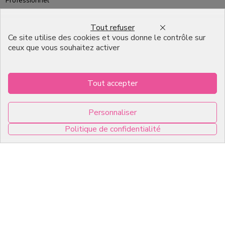
Professionnel
Emballage pour Chocolatier
Tout refuser
Professionnel
Ce site utilise des cookies et vous donne le contrôle sur
ceux que vous souhaitez activer
English
Infos pratiques
Tout accepter
7, RUE DU 19 MARS 1962
Personnaliser
ZI DE DIJON
Politique de confidentialité
21600 Longvic
0
Copyright © 2026 C2Pack -
Tous droits réservés -
Agence web Dijon