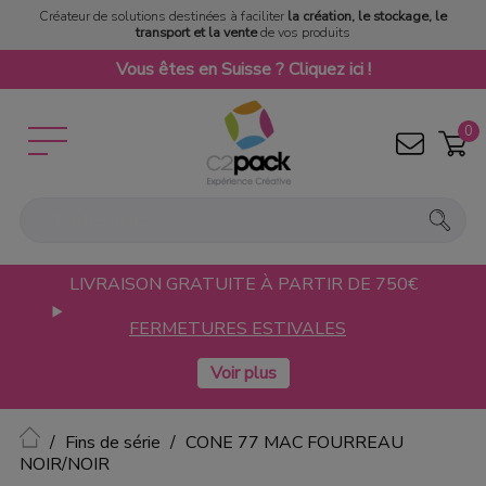
Créateur de solutions destinées à faciliter
la création, le stockage, le
transport et la vente
de vos produits
Vous êtes en Suisse ? Cliquez ici !
0
LIVRAISON GRATUITE À PARTIR DE 750€
FERMETURES ESTIVALES
Accueil
Fins de série
CONE 77 MAC FOURREAU
NOIR/NOIR