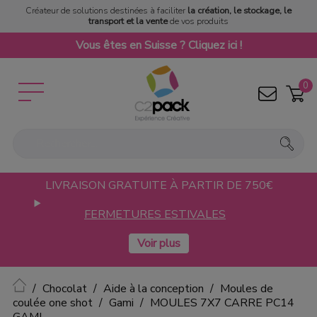
Créateur de solutions destinées à faciliter
la création, le stockage, le
transport et la vente
de vos produits
Vous êtes en Suisse ? Cliquez ici !
0
LIVRAISON GRATUITE À PARTIR DE 750€
FERMETURES ESTIVALES
Accueil
Chocolat
Aide à la conception
Moules de
coulée one shot
Gami
MOULES 7X7 CARRE PC14
GAMI