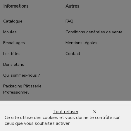
Informations
Autres
Catalogue
FAQ
Moules
Conditions générales de vente
Emballages
Mentions légales
Les fêtes
Contact
Bons plans
Qui sommes-nous ?
Packaging Pâtisserie
Professionnel
Emballage pour Chocolatier
Professionnel
Tout refuser
Ce site utilise des cookies et vous donne le contrôle sur
English
ceux que vous souhaitez activer