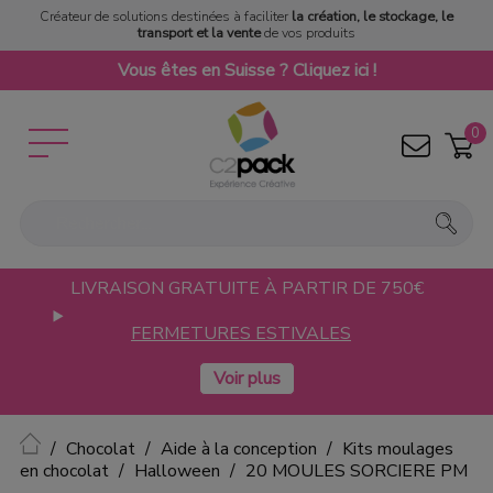
Créateur de solutions destinées à faciliter
la création, le stockage, le
transport et la vente
de vos produits
Vous êtes en Suisse ? Cliquez ici !
0
LIVRAISON GRATUITE À PARTIR DE 750€
FERMETURES ESTIVALES
Accueil
Chocolat
Aide à la conception
Kits moulages
en chocolat
Halloween
20 MOULES SORCIERE PM