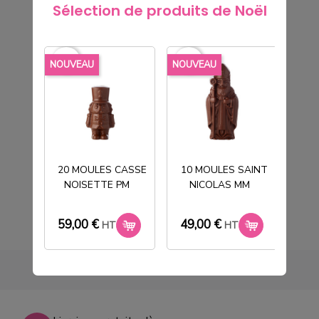
Sélection de produits de Noël
favorite_border
favorite_border
favorite_borde
NOUVEAU
NOUVEAU
NOU
50 BOITES FANTOME MM
62,00 €
HT
20 MOULES CASSE
10 MOULES SAINT
NOISETTE PM
NICOLAS MM
T
59,00 €
49,00 €
33
HT
HT