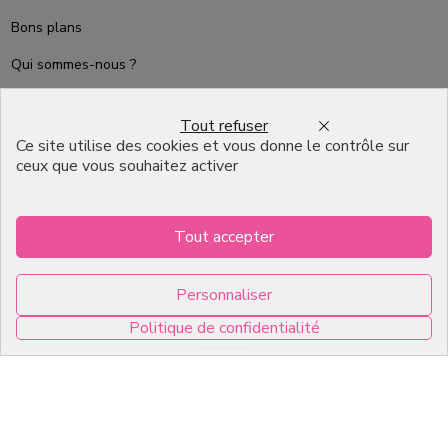
Bons plans
Qui sommes-nous ?
Packaging Pâtisserie
Professionnel
Tout refuser
Ce site utilise des cookies et vous donne le contrôle sur
Emballage pour Chocolatier
ceux que vous souhaitez activer
Professionnel
English
Tout accepter
Infos pratiques
Personnaliser
7, RUE DU 19 MARS 1962
Politique de confidentialité
ZI DE DIJON
0
21600 Longvic