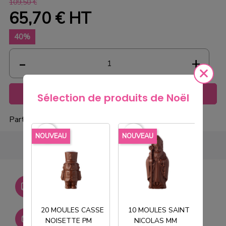
109,50 €
65,70 €
HT
40%
Ajouter au panier
Sélection de produits de Noël
Partager
favorite_border
favorite_border
favorite_borde
NOUVEAU
NOUVEAU
NOU
Livraison gratuite dès
750€ HT
20 MOULES CASSE
10 MOULES SAINT
Stock permanent :
NOISETTE PM
NICOLAS MM
T
+ de 2000 références