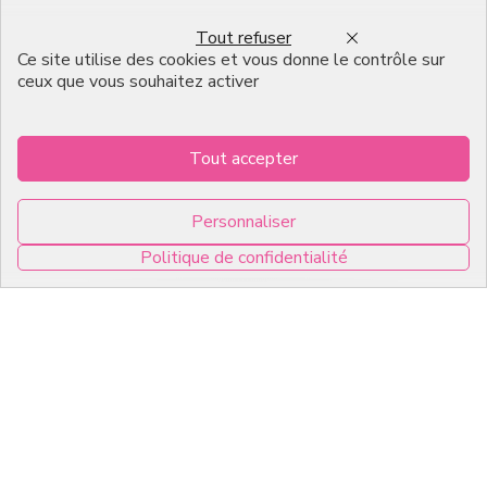
Emballage pour Chocolatier
Tout refuser
Professionnel
Ce site utilise des cookies et vous donne le contrôle sur
English
ceux que vous souhaitez activer
Infos pratiques
Tout accepter
7, RUE DU 19 MARS 1962
Personnaliser
ZI DE DIJON
Politique de confidentialité
21600 Longvic
0
Copyright © 2026 C2Pack -
Tous droits réservés -
Agence web Dijon