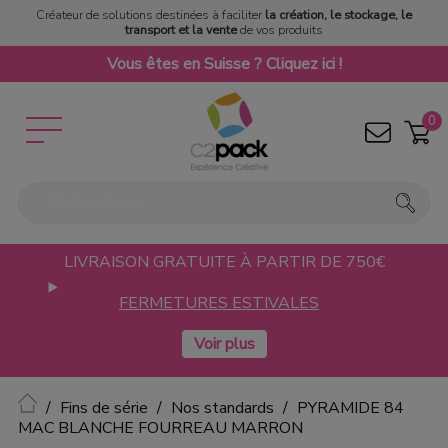
Créateur de solutions destinées à faciliter
la création, le stockage, le
transport et la vente
de vos produits
Vous êtes en Suisse ? Cliquez ici !
0
LIVRAISON GRATUITE À PARTIR DE 750€
FERMETURES ESTIVALES
Accueil
Fins de série
Nos standards
PYRAMIDE 84
MAC BLANCHE FOURREAU MARRON