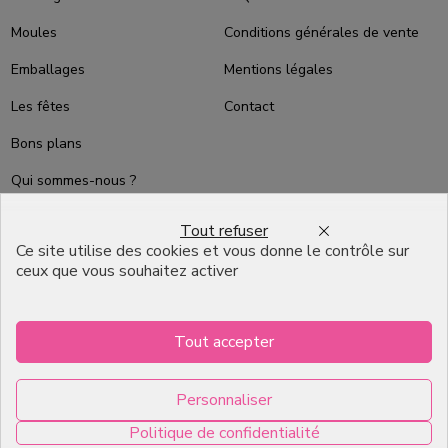
Moules
Conditions générales de vente
Emballages
Mentions légales
Les fêtes
Contact
Bons plans
Qui sommes-nous ?
Packaging Pâtisserie
Tout refuser
Professionnel
Ce site utilise des cookies et vous donne le contrôle sur
ceux que vous souhaitez activer
Emballage pour Chocolatier
Professionnel
English
Tout accepter
Infos pratiques
Personnaliser
Politique de confidentialité
7, RUE DU 19 MARS 1962