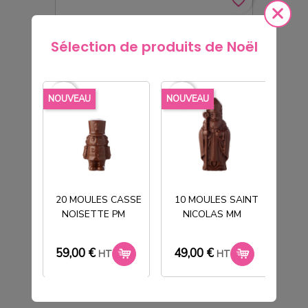
favorite_border
Sélection de produits de Noël
favorite_border
favorite_border
favorite_borde
NOUVEAU
NOUVEAU
NOU
50 MOULES ENTREMETS SAPIN +
20 MOULES CASSE
10 MOULES SAINT
INSERT SAPIN
NOISETTE PM
NICOLAS MM
T
59,00 €
HT
59,00 €
49,00 €
33
HT
HT