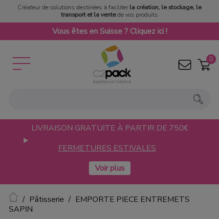
Créateur de solutions destinées à faciliter
la création, le stockage, le
transport et la vente
de vos produits
Vous êtes en Suisse ? Cliquez ici !
0
LIVRAISON GRATUITE À PARTIR DE 750€
FERMETURES ESTIVALES
Accueil
Pâtisserie
EMPORTE PIECE ENTREMETS
SAPIN