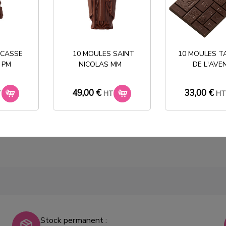
 CASSE
10 MOULES SAINT
10 MOULES T
 PM
NICOLAS MM
DE L'AVE
ETTE
5 SUPPORTS 18
SACHET 
GUEUR
SUCETTES
90X110m
RABA
49,00 €
33,00 €
T
HT
H
10,90 €
HT
49,00 €
Stock permanent :