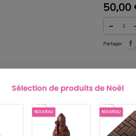
50,00
Partager
Sélection de produits de Noël
favorite_border
favorite_border
NOUVEAU
NOUVEAU
favorite_border
favorite_border