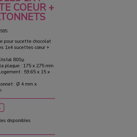
TE COEUR +
ATONNETS
585
e pour sucette chocolat
es 1x4 sucettes cœur +
Cristal 800µ
la plaque : 175 x 275 mm
logement : 59.65 x 15 x
onnet : Ø 4 mm x
m
1
les disponibles