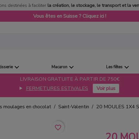
ons destinées à faciliter
la création, le stockage, le transport et la ve
Vous êtes en Suisse ? Cliquez ici !
tisserie
Macaron
Les fêtes
LIVRAISON GRATUITE À PARTIR DE 750€
FERMETURES ESTIVALES
ts moulages en chocolat
Saint-Valentin
20 MOULES 1X4 
favorite_border
20 MO